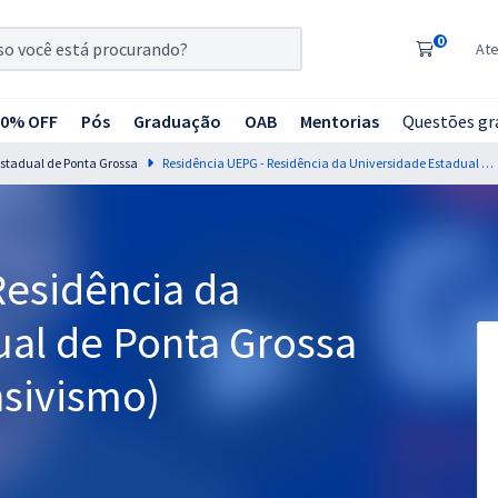
0
At
20% OFF
Pós
Graduação
OAB
Mentorias
Questões gr
Estadual de Ponta Grossa
Residência UEPG - Residência da Universidade Estadual de Ponta Grossa - Odontologia (Intensivismo)
Residência da
ual de Ponta Grossa
nsivismo)