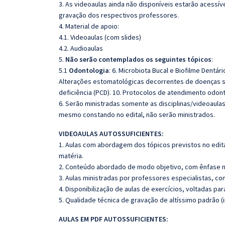
3. As videoaulas ainda não disponíveis estarão acess
gravação dos respectivos professores.
4. Material de apoio:
4.1. Videoaulas (com slides)
4.2. Audioaulas
5.
Não serão contemplados os seguintes tópicos
:
5.1
Odontologia
: 6. Microbiota Bucal e Biofilme Dentár
Alterações estomatológicas decorrentes de doenças si
deficiência (PCD). 10. Protocolos de atendimento odon
6. Serão ministradas somente as disciplinas/videoaula
mesmo constando no edital, não serão ministrados.
VIDEOAULAS AUTOSSUFICIENTES:
1. Aulas com abordagem dos tópicos previstos no edita
matéria.
2. Conteúdo abordado de modo objetivo, com ênfase n
3. Aulas ministradas por professores especialistas, co
4. Disponibilização de aulas de exercícios, voltadas pa
5. Qualidade técnica de gravação de altíssimo padrão (
AULAS EM PDF AUTOSSUFICIENTES: