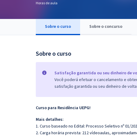
Horas de aula
Pós
Graduação
Sobre o curso
Sobre o concurso
OAB
Mentorias
Sobre o curso
Questões grátis
Satisfação garantida ou seu dinheiro de vo
Conteúdo gratuito
Você poderá efetuar o cancelamento e obter 
satisfação garantida ou seu dinheiro de volta
Blog
Aprovados
Curso para Residência UEPG!
Atendimento
Mais detalhes:
1. Curso baseado no Edital: Processo Seletivo nº 01/202
2. Carga horária prevista: 212 vídeoaulas, aproximadam