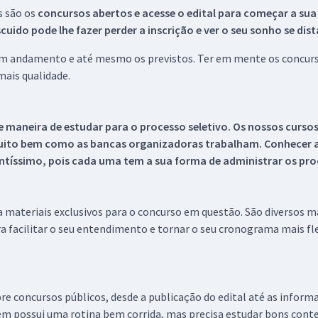
s são os
concursos abertos e acesse o edital para começar a sua
ido pode lhe fazer perder a inscrição e ver o seu sonho se dis
 em andamento e até mesmo os previstos. Ter em mente os concurso
ais qualidade.
 maneira de estudar para o processo seletivo. Os nossos curso
uito bem como as bancas organizadoras trabalham. Conhecer a
tíssimo, pois cada uma tem a sua forma de administrar os proc
 a materiais exclusivos para o concurso em questão. São diversos 
a facilitar o seu entendimento e tornar o seu cronograma mais fle
re concursos públicos, desde a publicação do edital até as inform
em possui uma rotina bem corrida, mas precisa estudar bons conte