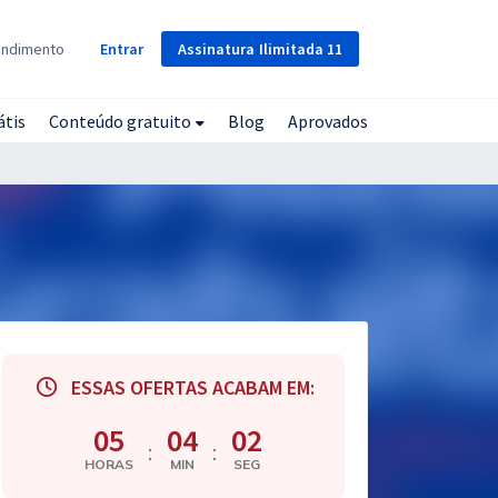
Assinatura
Ilimitada
11
endimento
Entrar
átis
Conteúdo gratuito
Blog
Aprovados
ESSAS OFERTAS ACABAM EM:
05
04
01
:
:
HORAS
MIN
SEG