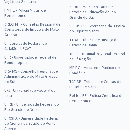
Vigilância Sanitária
SEDUC RS - Secretaria de
PM PE - Polícia Militar de
Estado da Educação do Rio
Pernambuco
Grande do Sul
CRECI MT - Conselho Regional de
SEJUS ES - Secretaria da Justiça
Corretores de Imóveis do Mato
do Espírito Santo
Grosso
TJ BA - Tribunal de Justiça do
Universidade Federal de
Estado da Bahia
Catalão - UFCAT
TRF 3 - Tribunal Regional Federal
UFR - Universidade Federal de
da 3ª Região
Rondonópolis
MP RO - Ministério Público de
CRA MS - Conselho Regional de
Rondônia
Administração do Mato Grosso
do Sul
TCE SP - Tribunal de Contas do
Estado de São Paulo
UFJ - Universidade Federal de
Jataí
Politec PE - Polícia Científica de
Pernambuco
UFRN - Universidade Federal do
Rio Grande do Norte
UFCSPA - Universidade Federal
de Ciência da Saúde de Porto
Alegre