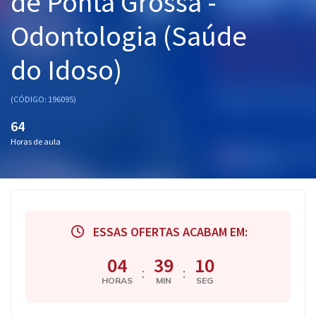
de Ponta Grossa -
Pós
Odontologia (Saúde
Graduação
do Idoso)
OAB
(CÓDIGO: 196095)
Mentorias
64
Horas de aula
Questões grátis
Conteúdo gratuito
Blog
ESSAS OFERTAS ACABAM EM:
Aprovados
04
39
09
Atendimento
:
:
HORAS
MIN
SEG