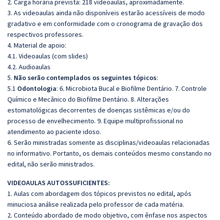
2. Carga horária prevista: 218 vídeoaulas, aproximadamente.
3. As videoaulas ainda não disponíveis estarão acessíveis de modo
gradativo e em conformidade com o cronograma de gravação dos
respectivos professores.
4. Material de apoio:
4.1. Videoaulas (com slides)
4.2. Audioaulas
5.
Não serão contemplados os seguintes tópicos
:
5.1
Odontologia
: 6. Microbiota Bucal e Biofilme Dentário. 7. Controle
Químico e Mecânico do Biofilme Dentário. 8. Alterações
estomatológicas decorrentes de doenças sistêmicas e/ou do
processo de envelhecimento. 9. Equipe multiprofissional no
atendimento ao paciente idoso.
6. Serão ministradas somente as disciplinas/videoaulas relacionadas
no informativo. Portanto, os demais conteúdos mesmo constando no
edital, não serão ministrados.
VIDEOAULAS AUTOSSUFICIENTES:
1. Aulas com abordagem dos tópicos previstos no edital, após
minuciosa análise realizada pelo professor de cada matéria.
2. Conteúdo abordado de modo objetivo, com ênfase nos aspectos