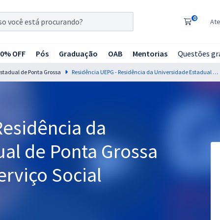
0
At
20% OFF
Pós
Graduação
OAB
Mentorias
Questões gr
Estadual de Ponta Grossa
Residência UEPG - Residência da Universidade Estadual de Ponta Grossa - Saúde Coletiva - Serviço Social
Residência da
ual de Ponta Grossa
erviço Social