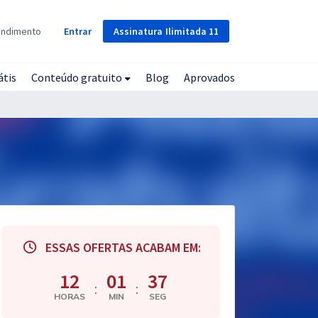
Assinatura
Ilimitada
11
endimento
Entrar
átis
Conteúdo gratuito
Blog
Aprovados
ESSAS OFERTAS ACABAM EM:
12
01
36
:
:
HORAS
MIN
SEG