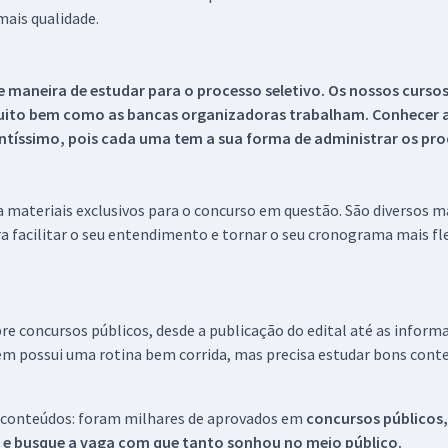
ais qualidade.
 maneira de estudar para o processo seletivo. Os nossos curso
uito bem como as bancas organizadoras trabalham. Conhecer a
tíssimo, pois cada uma tem a sua forma de administrar os proc
 a materiais exclusivos para o concurso em questão. São diversos 
a facilitar o seu entendimento e tornar o seu cronograma mais fle
re concursos públicos, desde a publicação do edital até as inform
em possui uma rotina bem corrida, mas precisa estudar bons conte
 conteúdos: foram milhares de aprovados em
concursos públicos,
s e busque a vaga com que tanto sonhou no meio público.