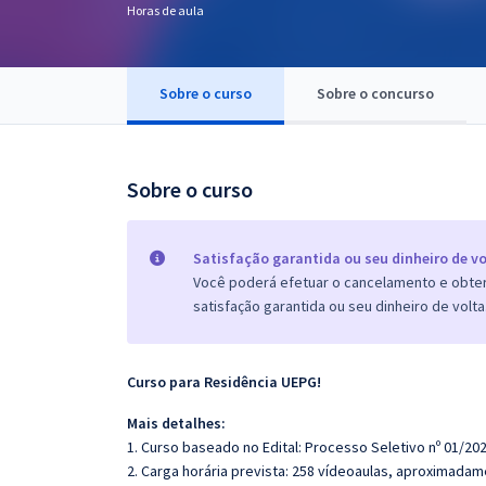
Horas de aula
Pós
Graduação
Sobre o curso
Sobre o concurso
OAB
Mentorias
Sobre o curso
Questões grátis
Satisfação garantida ou seu dinheiro de vo
Conteúdo gratuito
Você poderá efetuar o cancelamento e obter 
satisfação garantida ou seu dinheiro de volta
Blog
Aprovados
Curso para Residência UEPG!
Atendimento
Mais detalhes:
1. Curso baseado no Edital: Processo Seletivo nº 01/202
2. Carga horária prevista: 258 vídeoaulas, aproximadam