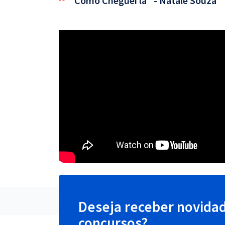
"Como Cheguei lá" - Natale Souza
Deseja receber novida
concursos?