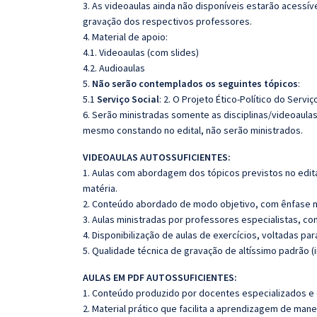
3. As videoaulas ainda não disponíveis estarão acess
gravação dos respectivos professores.
4. Material de apoio:
4.1. Videoaulas (com slides)
4.2. Audioaulas
5.
Não serão contemplados os seguintes tópicos
:
5.1
Serviço Social
: 2. O Projeto Ético-Político do Serviç
6. Serão ministradas somente as disciplinas/videoaula
mesmo constando no edital, não serão ministrados.
VIDEOAULAS AUTOSSUFICIENTES:
1. Aulas com abordagem dos tópicos previstos no edita
matéria.
2. Conteúdo abordado de modo objetivo, com ênfase n
3. Aulas ministradas por professores especialistas, co
4. Disponibilização de aulas de exercícios, voltadas pa
5. Qualidade técnica de gravação de altíssimo padrão (
AULAS EM PDF AUTOSSUFICIENTES:
1. Conteúdo produzido por docentes especializados e
2. Material prático que facilita a aprendizagem de mane