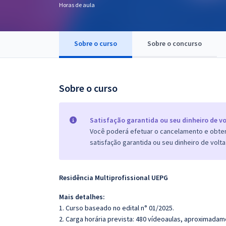
Horas de aula
Pós
Graduação
Sobre o curso
Sobre o concurso
OAB
Mentorias
Sobre o curso
Questões grátis
Satisfação garantida ou seu dinheiro de vo
Conteúdo gratuito
Você poderá efetuar o cancelamento e obter 
satisfação garantida ou seu dinheiro de volta
Blog
Aprovados
Residência Multiprofissional
UEPG
Atendimento
Mais detalhes:
1. Curso baseado no edital n° 01/2025.
2. Carga horária prevista: 480 vídeoaulas, aproximadam