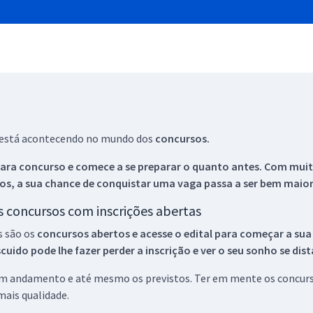
ue está acontecendo no mundo dos
concursos.
ara concurso e comece a se preparar o quanto antes. Com muita
os, a sua chance de conquistar uma vaga passa a ser bem maior
os concursos com inscrições abertas
s são os
concursos abertos e acesse o edital para começar a sua
ido pode lhe fazer perder a inscrição e ver o seu sonho se dis
 em andamento e até mesmo os previstos. Ter em mente os concurso
ais qualidade.