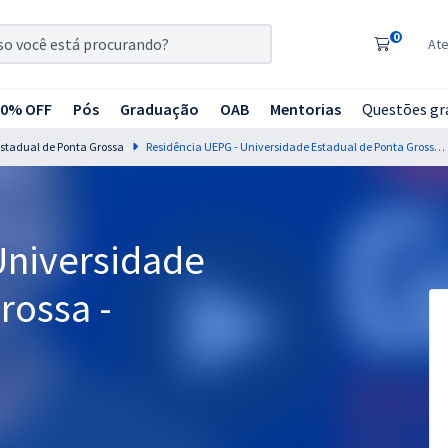
0
At
20% OFF
Pós
Graduação
OAB
Mentorias
Questões gr
Estadual de Ponta Grossa
Residência UEPG - Universidade Estadual de Ponta Grossa - Enfermagem
Universidade
rossa -