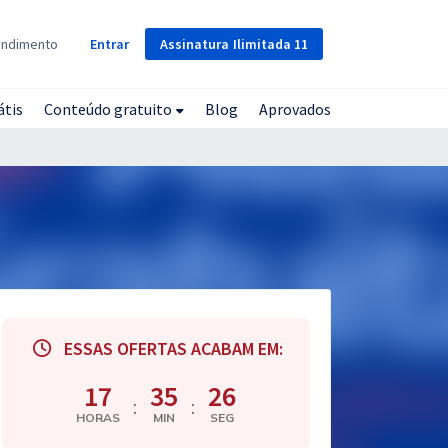
Assinatura
Ilimitada
11
endimento
Entrar
átis
Conteúdo gratuito
Blog
Aprovados
ESSAS OFERTAS ACABAM EM:
17
35
25
:
:
HORAS
MIN
SEG