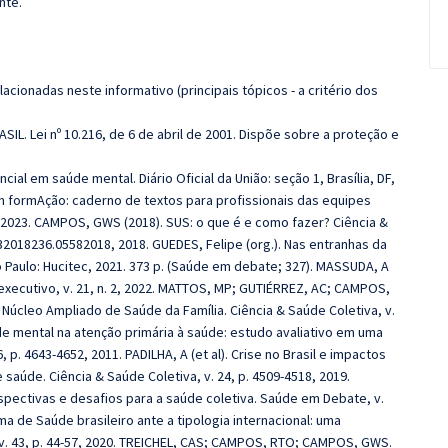
nte.
cionadas neste informativo (principais tópicos - a critério dos
ASIL. Lei nº 10.216, de 6 de abril de 2001. Dispõe sobre a proteção e
al em saúde mental. Diário Oficial da União: seção 1, Brasília, DF,
 em formAção: caderno de textos para profissionais das equipes
e, 2023. CAMPOS, GWS (2018). SUS: o que é e como fazer? Ciência &
232018236.05582018, 2018. GUEDES, Felipe (org.). Nas entranhas da
o Paulo: Hucitec, 2021. 373 p. (Saúde em debate; 327). MASSUDA, A
-executivo, v. 21, n. 2, 2022. MATTOS, MP; GUTIÉRREZ, AC; CAMPOS,
Núcleo Ampliado de Saúde da Família. Ciência & Saúde Coletiva, v.
de mental na atenção primária à saúde: estudo avaliativo em uma
, p. 4643-4652, 2011. PADILHA, A (et al). Crise no Brasil e impactos
e saúde. Ciência & Saúde Coletiva, v. 24, p. 4509-4518, 2019.
spectivas e desafios para a saúde coletiva. Saúde em Debate, v.
ma de Saúde brasileiro ante a tipologia internacional: uma
v. 43, p. 44-57, 2020. TREICHEL, CAS; CAMPOS, RTO; CAMPOS, GWS.