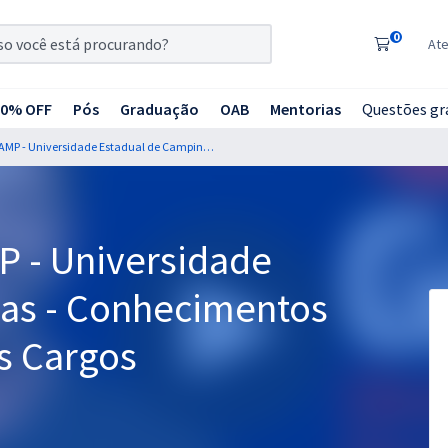
0
At
20% OFF
Pós
Graduação
OAB
Mentorias
Questões gr
Residência UNICAMP - Universidade Estadual de Campinas - Conhecimentos Gerais para Todos os Cargos
 - Universidade
as - Conhecimentos
s Cargos