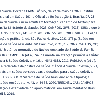
a Saúde. Portaria GM/MS nº 635, de 22 de maio de 2023. Institui
onal em Saúde. Diário Oficial da União: seção 1, Brasília, DF, 23
ério da Saúde. Curso eMulti em formAção: caderno de textos para
asília: Ministério da Saúde, 2023. CAMPOS, GWS (2018). SUS: o que é
14. doi: 10.1590/1413-81232018236.05582018, 2018. GUEDES, Felipe
ção e prática. 1. ed. São Paulo: Hucitec, 2021. 373 p. (Saúde em
 de saúde resiliente. GV executivo, v. 21, n. 2, 2022. MATTOS, MP;
l histórico-normativo do Núcleo Ampliado de Saúde da Família.
NOCKO CAMPOS, R (et al). Saúde mental na atenção primária à saúde:
ia & Saúde Coletiva, v. 16, p. 4643-4652, 2011. PADILHA, A (et al).
 e federativa da política de saúde. Ciência & Saúde Coletiva, v. 24,
ciais em saúde: perspectivas e desafios para a saúde coletiva.
; TESSER, CD. O Sistema de Saúde brasileiro ante a tipologia
 Saúde em Debate, v. 43, p. 44-57, 2020. TREICHEL, CAS; CAMPOS,
ção e efetividade do apoio matricial em saúde mental no Brasil.
617, 2019.