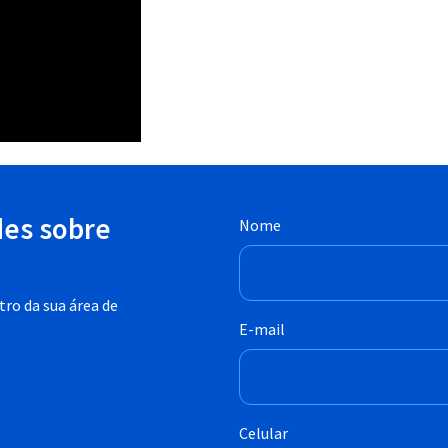
des sobre
Nome
ro da sua área de
E-mail
Celular