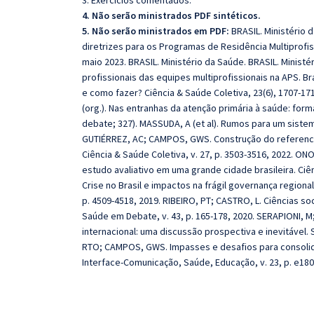
3. Exercícios comentados.
4. Não serão ministrados PDF sintéticos.
5. Não serão ministrados em PDF:
BRASIL. Ministério d
diretrizes para os Programas de Residência Multiprofissi
maio 2023. BRASIL. Ministério da Saúde. BRASIL. Minist
profissionais das equipes multiprofissionais na APS. Br
e como fazer? Ciência & Saúde Coletiva, 23(6), 1707-17
(org.). Nas entranhas da atenção primária à saúde: forma
debate; 327). MASSUDA, A (et al). Rumos para um sistema
GUTIÉRREZ, AC; CAMPOS, GWS. Construção do referencia
Ciência & Saúde Coletiva, v. 27, p. 3503-3516, 2022. O
estudo avaliativo em uma grande cidade brasileira. Ciênc
Crise no Brasil e impactos na frágil governança regional
p. 4509-4518, 2019. RIBEIRO, PT; CASTRO, L. Ciências so
Saúde em Debate, v. 43, p. 165-178, 2020. SERAPIONI, M
internacional: uma discussão prospectiva e inevitável.
RTO; CAMPOS, GWS. Impasses e desafios para consolida
Interface-Comunicação, Saúde, Educação, v. 23, p. e180