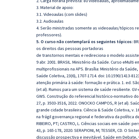
2. Carga horária prevista: 80 vídeoaulas, aproximadame
3. Material de apoio:
3.1. Videoaulas (com slides)
3.2. Audioaulas
4. Serão ministradas somente as videoaulas/tópicos rela
professores).
5. O curso não contemplará os seguintes tópicos:
BR
os direitos das pessoas portadoras
de transtornos mentais e redireciona o modelo assistenci
9 abr. 2001. BRASIL. Ministério da Saúde. Curso eMulti
multiprofissionais na APS. Brasília: Ministério da Saúd
Saúde Coletiva, 23(6), 1707-1714. doi: 10.1590/1413-81
atenção primária à saúde: formação e prática. 1. ed. Sã
(et al). Rumos para um sistema de saúde resiliente. GV
GWS. Construção do referencial histórico-normativo do 
27, p. 3503-3516, 2022. ONOCKO CAMPOS, R (et al). Saú
grande cidade brasileira. Ciência & Saúde Coletiva, v. 16
na frágil governança regional e federativa da política d
RIBEIRO, PT; CASTRO, L. Ciências sociais em saúde: per
43, p. 165-178, 2020. SERAPIONI, M; TESSER, CD. O Siste
discussão prospectiva e inevitável. Saúde em Debate, 