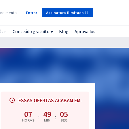
Assinatura
Ilimitada
11
endimento
Entrar
átis
Conteúdo gratuito
Blog
Aprovados
ESSAS OFERTAS ACABAM EM:
07
49
04
:
:
HORAS
MIN
SEG