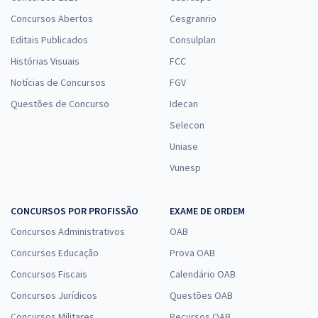
Concursos Abertos
Cesgranrio
Editais Publicados
Consulplan
Histórias Visuais
FCC
Notícias de Concursos
FGV
Questões de Concurso
Idecan
Selecon
Uniase
Vunesp
CONCURSOS POR PROFISSÃO
EXAME DE ORDEM
Concursos Administrativos
OAB
Concursos Educação
Prova OAB
Concursos Fiscais
Calendário OAB
Concursos Jurídicos
Questões OAB
Concursos Militares
Recursos OAB