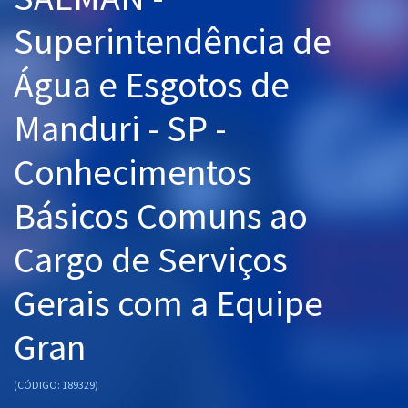
Pós
Superintendência de
Graduação
Água e Esgotos de
OAB
Manduri - SP -
Mentorias
Conhecimentos
Questões grátis
Básicos Comuns ao
Conteúdo gratuito
Cargo de Serviços
Blog
Gerais com a Equipe
Aprovados
Gran
Atendimento
(CÓDIGO: 189329)