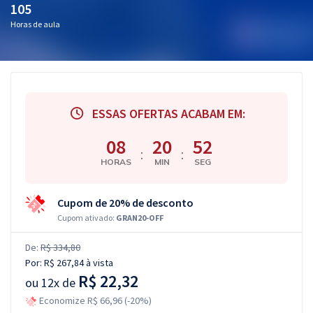
105
Horas de aula
ESSAS OFERTAS ACABAM EM:
08
20
52
:
:
HORAS
MIN
SEG
Cupom de 20% de desconto
Cupom ativado:
GRAN20-OFF
De:
R$ 334,80
Por:
R$ 267,84
à vista
R$ 22,32
ou
12x de
Economize R$ 66,96 (-20%)