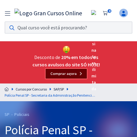
0
Assinatura Ilimitada 11
Acesso a todos os cursos. Teste grátis por 7 dias!
Assinatura OAB Até Passar
Acesso ilimitado a toda preparação para o Exame da
Desconto de
20% em todos os
Ordem, até você passar!
cursos avulsos do site SÓ HOJE!
Comprar agora
Residências Multiprofissionais
Preparação completa e intensiva para as principais
Cursos por Concurso
SAP/SP
residências em saúde do Brasil
Polícia Penal SP - Secretaria da Administração Penitenciária de São Paulo - Policial Penal - Com Orientações para o TAF
Concursos
SP - Policiais
Assinatura Ilimitada
Polícia Penal SP -
Cursos 20% OFF