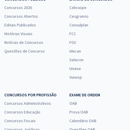
Concursos 2026
Cebraspe
Concursos Abertos
Cesgranrio
Editais Publicados
Consulplan
Histórias Visuais
FCC
Notícias de Concursos
FGV
Questões de Concurso
Idecan
Selecon
Uniase
Vunesp
CONCURSOS POR PROFISSÃO
EXAME DE ORDEM
Concursos Administrativos
OAB
Concursos Educação
Prova OAB
Concursos Fiscais
Calendário OAB
Concursos Jurídicos
Questões OAB