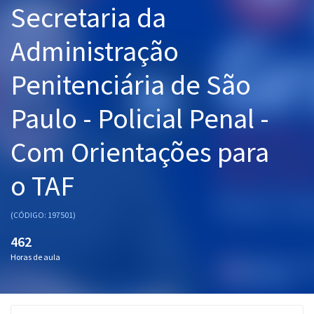
Secretaria da
Pós
Administração
Graduação
Penitenciária de São
OAB
Paulo - Policial Penal -
Mentorias
Com Orientações para
Questões grátis
Conteúdo gratuito
o TAF
Blog
(CÓDIGO: 197501)
Aprovados
462
Horas de aula
Atendimento