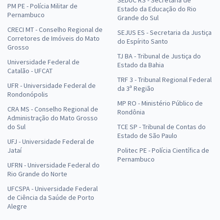
SEDUC RS - Secretaria de
PM PE - Polícia Militar de
Estado da Educação do Rio
Pernambuco
Grande do Sul
CRECI MT - Conselho Regional de
SEJUS ES - Secretaria da Justiça
Corretores de Imóveis do Mato
do Espírito Santo
Grosso
TJ BA - Tribunal de Justiça do
Universidade Federal de
Estado da Bahia
Catalão - UFCAT
TRF 3 - Tribunal Regional Federal
UFR - Universidade Federal de
da 3ª Região
Rondonópolis
MP RO - Ministério Público de
CRA MS - Conselho Regional de
Rondônia
Administração do Mato Grosso
do Sul
TCE SP - Tribunal de Contas do
Estado de São Paulo
UFJ - Universidade Federal de
Jataí
Politec PE - Polícia Científica de
Pernambuco
UFRN - Universidade Federal do
Rio Grande do Norte
UFCSPA - Universidade Federal
de Ciência da Saúde de Porto
Alegre