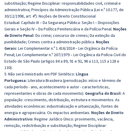
substituição; Regime Disciplinar: responsabilidades civil, criminal e
administrativa; Princípios da Administração Pública (Lei n.º 10.177, de
30/12/1998, art. 4º). Noções de Direito Constitucional
Estadual: Capítulo III – Da Segurança Pública: Seção I – Disposições
Gerais e Seção IV – Da Política Penitenciária e da Polícia Penal.
Noções
de Direito Penal:
Do crime; concurso de crimes; Da extinção da
punibilidade; Crimes contra a administração pública.
Noções
Gerais:
Lei Complementar n.º 1.416/2024 – Lei Orgânica da Polícia
Penal; Lei Complementar n.º 207/1979 – Lei Orgânica da Polícia Civil do
Estado de São Paulo (artigos 84 a 89, 91 e 92, 96 a 113, 115 a 128 e
130).
5. Não será ministrado em PDF Sintético:
Língua
Portuguesa:
Literatura Brasileira (periodização: início e término de
cada período - ano, acontecimento e autor - características,
representantes e obras de cada movimento).
Geografia do Brasil:
A
população: crescimento, distribuição, estrutura e movimentos. As
atividades econômicas: industrialização e urbanização, fontes de
energia e agropecuária. Os impactos ambientais.
Noções de Direito
Administrativo:
Regime Jurídico Único: provimento, vacância,
remoção, redistribuição e substituição; Regime Disciplinar: