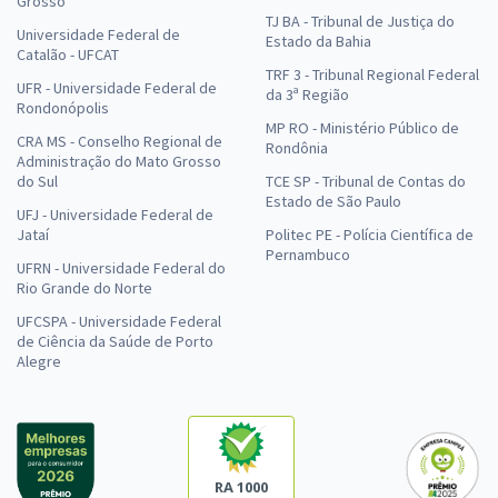
Grosso
TJ BA - Tribunal de Justiça do
Universidade Federal de
Estado da Bahia
Catalão - UFCAT
TRF 3 - Tribunal Regional Federal
UFR - Universidade Federal de
da 3ª Região
Rondonópolis
MP RO - Ministério Público de
CRA MS - Conselho Regional de
Rondônia
Administração do Mato Grosso
do Sul
TCE SP - Tribunal de Contas do
Estado de São Paulo
UFJ - Universidade Federal de
Jataí
Politec PE - Polícia Científica de
Pernambuco
UFRN - Universidade Federal do
Rio Grande do Norte
UFCSPA - Universidade Federal
de Ciência da Saúde de Porto
Alegre
RA 1000