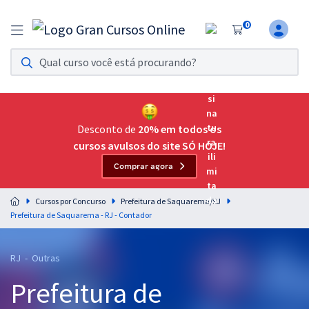
0
Assinatura Ilimitada 11
Acesso a todos os cursos. Teste grátis por 7 dias!
Assinatura OAB Até Passar
Acesso ilimitado a toda preparação para o Exame da
Desconto de
20% em todos os
Ordem, até você passar!
cursos avulsos do site SÓ HOJE!
Comprar agora
Residências Multiprofissionais
Preparação completa e intensiva para as principais
Cursos por Concurso
Prefeitura de Saquarema/RJ
residências em saúde do Brasil
Prefeitura de Saquarema - RJ - Contador
Concursos
RJ - Outras
Assinatura Ilimitada
Prefeitura de
Cursos 20% OFF