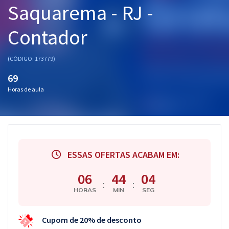
Saquarema - RJ -
Pós
Contador
Graduação
OAB
(CÓDIGO: 173779)
69
Mentorias
Horas de aula
Questões grátis
Conteúdo gratuito
Blog
ESSAS OFERTAS ACABAM EM:
Aprovados
06
44
04
:
:
HORAS
MIN
SEG
Atendimento
Cupom de 20% de desconto