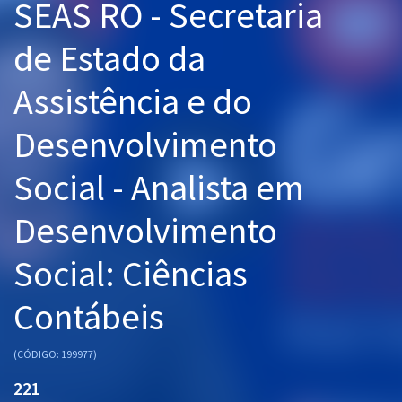
SEAS RO - Secretaria
Pós
de Estado da
Graduação
Assistência e do
OAB
Desenvolvimento
Mentorias
Social - Analista em
Questões grátis
Desenvolvimento
Conteúdo gratuito
Blog
Social: Ciências
Aprovados
Contábeis
Atendimento
(CÓDIGO: 199977)
221