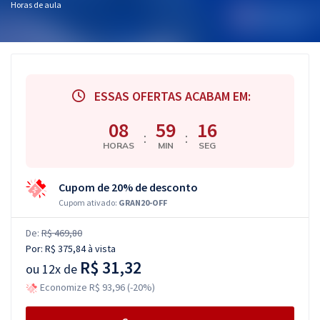
Horas de aula
ESSAS OFERTAS ACABAM EM:
08
59
15
:
:
HORAS
MIN
SEG
Cupom de 20% de desconto
Cupom ativado:
GRAN20-OFF
De:
R$ 469,80
Por:
R$ 375,84
à vista
R$ 31,32
ou
12x de
Economize R$ 93,96 (-20%)