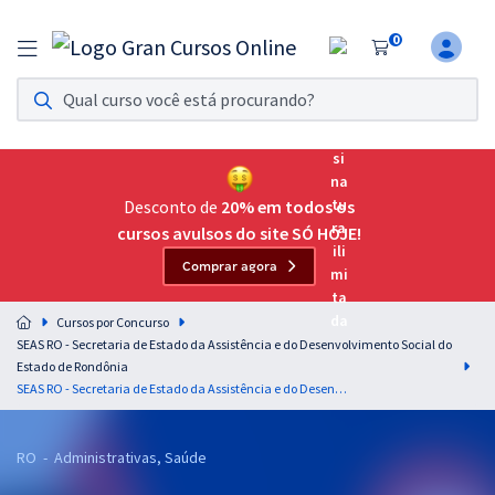
0
Assinatura Ilimitada 11
Acesso a todos os cursos. Teste grátis por 7 dias!
Assinatura OAB Até Passar
Acesso ilimitado a toda preparação para o Exame da
Desconto de
20% em todos os
Ordem, até você passar!
cursos avulsos do site SÓ HOJE!
Comprar agora
Residências Multiprofissionais
Preparação completa e intensiva para as principais
Cursos por Concurso
residências em saúde do Brasil
SEAS RO - Secretaria de Estado da Assistência e do Desenvolvimento Social do
Estado de Rondônia
Concursos
SEAS RO - Secretaria de Estado da Assistência e do Desenvolvimento Social - Analista em Desenvolvimento Social: Ciências Contábeis
Assinatura Ilimitada
RO - Administrativas, Saúde
Cursos 20% OFF