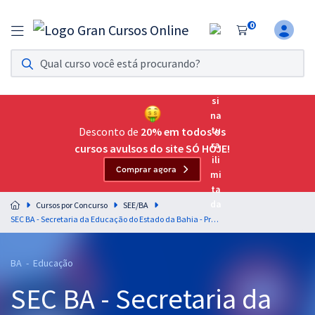
0
Assinatura Ilimitada 11
Acesso a todos os cursos. Teste grátis por 7 dias!
Assinatura OAB Até Passar
Acesso ilimitado a toda preparação para o Exame da
Desconto de
20% em todos os
Ordem, até você passar!
cursos avulsos do site SÓ HOJE!
Comprar agora
Residências Multiprofissionais
Preparação completa e intensiva para as principais
Cursos por Concurso
SEE/BA
residências em saúde do Brasil
SEC BA - Secretaria da Educação do Estado da Bahia - Professor da Educação Básica Temporário - História (Módulo Especial)
Concursos
BA - Educação
Assinatura Ilimitada
SEC BA - Secretaria da
Cursos 20% OFF