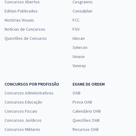
Concursos Abertos
Cesgranrio
Editais Publicados
Consulplan
Histórias Visuais
FCC
Notícias de Concursos
FGV
Questões de Concurso
Idecan
Selecon
Uniase
Vunesp
CONCURSOS POR PROFISSÃO
EXAME DE ORDEM
Concursos Administrativos
OAB
Concursos Educação
Prova OAB
Concursos Fiscais
Calendário OAB
Concursos Jurídicos
Questões OAB
Concursos Militares
Recursos OAB