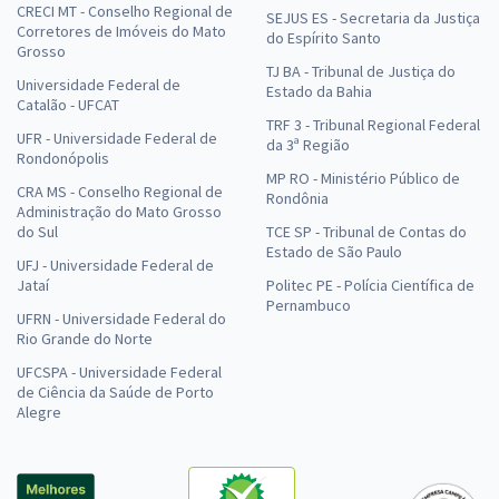
CRECI MT - Conselho Regional de
SEJUS ES - Secretaria da Justiça
Corretores de Imóveis do Mato
do Espírito Santo
Grosso
TJ BA - Tribunal de Justiça do
Universidade Federal de
Estado da Bahia
Catalão - UFCAT
TRF 3 - Tribunal Regional Federal
UFR - Universidade Federal de
da 3ª Região
Rondonópolis
MP RO - Ministério Público de
CRA MS - Conselho Regional de
Rondônia
Administração do Mato Grosso
do Sul
TCE SP - Tribunal de Contas do
Estado de São Paulo
UFJ - Universidade Federal de
Jataí
Politec PE - Polícia Científica de
Pernambuco
UFRN - Universidade Federal do
Rio Grande do Norte
UFCSPA - Universidade Federal
de Ciência da Saúde de Porto
Alegre