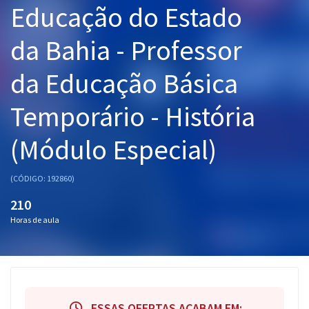
Educação do Estado
Pós
da Bahia - Professor
Graduação
da Educação Básica
OAB
Temporário - História
Mentorias
(Módulo Especial)
Questões grátis
Conteúdo gratuito
(CÓDIGO: 192860)
Blog
210
Horas de aula
Aprovados
Atendimento
ESSAS OFERTAS ACABAM EM: