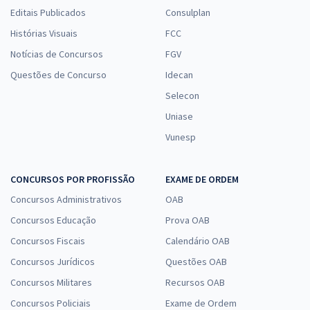
Editais Publicados
Consulplan
Histórias Visuais
FCC
Notícias de Concursos
FGV
Questões de Concurso
Idecan
Selecon
Uniase
Vunesp
CONCURSOS POR PROFISSÃO
EXAME DE ORDEM
Concursos Administrativos
OAB
Concursos Educação
Prova OAB
Concursos Fiscais
Calendário OAB
Concursos Jurídicos
Questões OAB
Concursos Militares
Recursos OAB
Concursos Policiais
Exame de Ordem