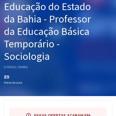
Educação do Estado
Pós
da Bahia - Professor
Graduação
da Educação Básica
OAB
Temporário -
Mentorias
Sociologia
Questões grátis
Conteúdo gratuito
(CÓDIGO: 192881)
Blog
89
Horas de aula
Aprovados
Atendimento
ESSAS OFERTAS ACABAM EM: