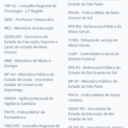
Estado de São Paulo
CRP SC - Conselho Regional de
Psicologia - 12ª Região
PM MS - Polícia Militar de Mato
Grosso do Sul
SEDF - Professor Temporário
DPE MG - Defensoria Pública de
MEC - Ministério da Educação
Minas Gerais
SEDUC/MT - Secretaria de
TJ MG - Tribunal de Justiça de
Estado de Educação, Esporte e
Minas Gerais
Lazer do estado de Mato
Grosso
CGDF - Controladoria Geral do
Distrito Federal
MME - Ministério de Minas e
Energia
DPE RS - Defensoria Pública do
Estado do Rio Grande do Sul
MP GO - Ministério Público do
Estado de Goiás - Secretário
MP SP - Ministério Público do
Auxiliar da Comarca de
Estado de São Paulo
Itapuranga
PM SC - Polícia Militar de Santa
ANVISA - Agência Nacional de
Catarina
Vigilância Sanitária
SEDUC RS - Secretaria de
PM PE - Polícia Militar de
Estado da Educação do Rio
Pernambuco
Grande do Sul
CRECI MT - Conselho Regional de
SEJUS ES - Secretaria da Justiça