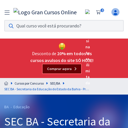
0
Assinatura Ilimitada 11
Acesso a todos os cursos. Teste grátis por 7 dias!
Assinatura OAB Até Passar
Acesso ilimitado a toda preparação para o Exame da
Desconto de
20% em todos os
Ordem, até você passar!
cursos avulsos do site SÓ HOJE!
Comprar agora
Residências Multiprofissionais
Preparação completa e intensiva para as principais
Cursos por Concurso
SEE/BA
residências em saúde do Brasil
SEC BA - Secretaria da Educação do Estado da Bahia - Professor da Educação Básica Temporário - Sociologia
Concursos
BA - Educação
Assinatura Ilimitada
SEC BA - Secretaria da
Cursos 20% OFF