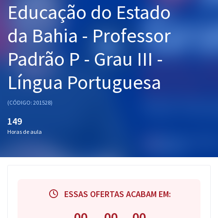
Educação do Estado
Pós
da Bahia - Professor
Graduação
Padrão P - Grau III -
OAB
Língua Portuguesa
Mentorias
Questões grátis
(CÓDIGO: 201528)
149
Conteúdo gratuito
Horas de aula
Blog
Aprovados
Atendimento
ESSAS OFERTAS ACABAM EM:
00
00
00