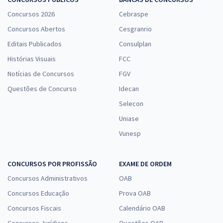
Concursos 2026
Cebraspe
Concursos Abertos
Cesgranrio
Editais Publicados
Consulplan
Histórias Visuais
FCC
Notícias de Concursos
FGV
Questões de Concurso
Idecan
Selecon
Uniase
Vunesp
CONCURSOS POR PROFISSÃO
EXAME DE ORDEM
Concursos Administrativos
OAB
Concursos Educação
Prova OAB
Concursos Fiscais
Calendário OAB
Concursos Jurídicos
Questões OAB