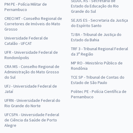
SEDUC RS - Secretaria de
PM PE - Polícia Militar de
Estado da Educação do Rio
Pernambuco
Grande do Sul
CRECI MT - Conselho Regional de
SEJUS ES - Secretaria da Justiça
Corretores de Imóveis do Mato
do Espírito Santo
Grosso
TJ BA - Tribunal de Justiça do
Universidade Federal de
Estado da Bahia
Catalão - UFCAT
TRF 3 - Tribunal Regional Federal
UFR - Universidade Federal de
da 3ª Região
Rondonópolis
MP RO - Ministério Público de
CRA MS - Conselho Regional de
Rondônia
Administração do Mato Grosso
do Sul
TCE SP - Tribunal de Contas do
Estado de São Paulo
UFJ - Universidade Federal de
Jataí
Politec PE - Polícia Científica de
Pernambuco
UFRN - Universidade Federal do
Rio Grande do Norte
UFCSPA - Universidade Federal
de Ciência da Saúde de Porto
Alegre