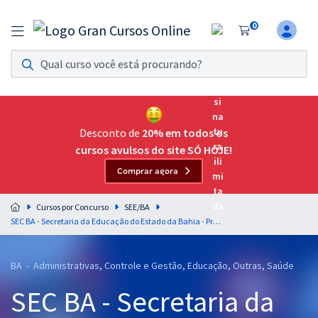
0
Assinatura Ilimitada 11
Acesso a todos os cursos. Teste grátis por 7 dias!
Assinatura OAB Até Passar
Acesso ilimitado a toda preparação para o Exame da
Desconto de
20% em todos os
Ordem, até você passar!
cursos avulsos do site SÓ HOJE!
Comprar agora
Residências Multiprofissionais
Preparação completa e intensiva para as principais
Cursos por Concurso
SEE/BA
residências em saúde do Brasil
SEC BA - Secretaria da Educação do Estado da Bahia - Professor Padrão P - Grau III - Língua Portuguesa
Concursos
BA - Administrativas, Controle e Gestão, Educação, Outras, Saúde
Assinatura Ilimitada
SEC BA - Secretaria da
Cursos 20% OFF