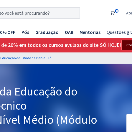
0
At
20% OFF
Pós
Graduação
OAB
Mentorias
Questões gr
 de
20% em todos os cursos avulsos do site SÓ HOJE!
Co
SEC BA - Secretaria da Educação do Estado da Bahia - Técnico Administrativo em Nível Médio (Módulo Especial)
a da Educação do
écnico
Nível Médio (Módulo