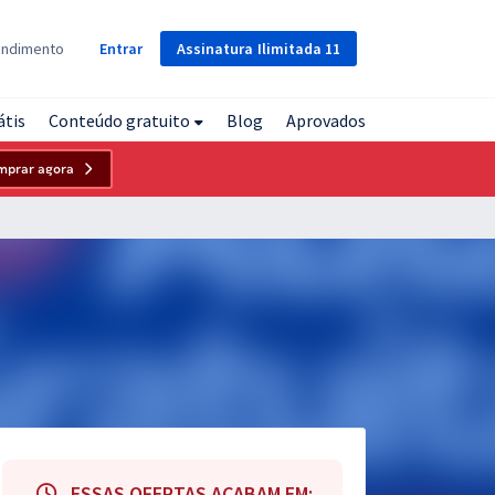
Assinatura
Ilimitada
11
endimento
Entrar
átis
Conteúdo gratuito
Blog
Aprovados
mprar agora
ESSAS OFERTAS ACABAM EM: