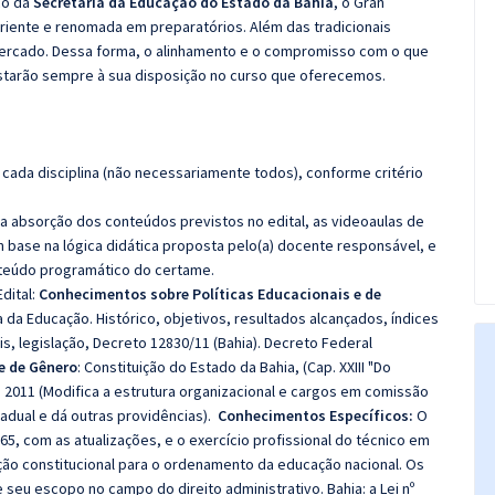
co da
Secretaria da Educação do Estado da Bahia
, o Gran
iente e renomada em preparatórios. Além das tradicionais
 mercado. Dessa forma, o alinhamento e o compromisso com o que
starão sempre à sua disposição no curso que oferecemos.
cada disciplina (não necessariamente todos), conforme critério
 a absorção dos conteúdos previstos no edital, as videoaulas de
 base na lógica didática proposta pelo(a) docente responsável, e
teúdo programático do certame.
dital:
Conhecimentos sobre Políticas Educacionais e de
a da Educação.
Histórico, objetivos, resultados alcançados, índices
s, legislação, Decreto 12830/11 (Bahia). Decreto Federal
e de Gênero
:
Constituição do Estado da Bahia, (Cap. XXIII "Do
e 2011 (Modifica a estrutura organizacional e cargos em comissão
adual e dá outras providências).
Conhecimentos Específicos:
O
65, com as atualizações, e o exercício profissional do técnico em
ição constitucional para o ordenamento da educação nacional. Os
seu escopo no campo do direito administrativo. Bahia: a Lei nº