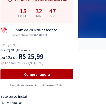
18
32
46
:
:
HORAS
MIN
SEG
Cupom de 20% de desconto
Cupom ativado:
GRAN20-OFF
De:
R$ 389,80
Por:
R$ 311,84
à vista
R$ 25,99
ou
12x de
Economize R$ 77,96 (-20%)
Comprar agora
Garantia de devolução do dinheiro em 7 dias.
Este curso inclui:
Videoaulas