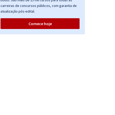
bolso. São mais de 25 mil cursos para todas as
carreiras de concursos públicos, com garantia de
atualização pós-edital.
Comece hoje