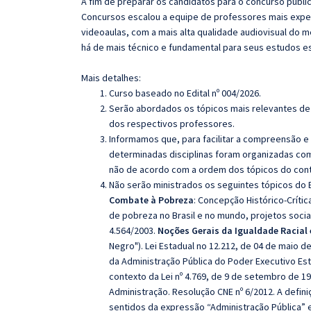
A fim de preparar os candidatos para o concurso públi
Concursos escalou a equipe de professores mais exper
videoaulas, com a mais alta qualidade audiovisual do
há de mais técnico e fundamental para seus estudos e
Mais detalhes:
Curso baseado no Edital nº 004/2026.
Serão abordados os tópicos mais relevantes de 
dos respectivos professores.
Informamos que, para facilitar a compreensão e
determinadas disciplinas foram organizadas com
não de acordo com a ordem dos tópicos do con
Não serão ministrados os seguintes tópicos do E
Combate à Pobreza
: Concepção Histórico-Crític
de pobreza no Brasil e no mundo, projetos sociai
4.564/2003.
Noções Gerais da Igualdade Racial 
Negro"). Lei Estadual no 12.212, de 04 de maio d
da Administração Pública do Poder Executivo Est
contexto da Lei nº 4.769, de 9 de setembro de 19
Administração. Resolução CNE nº 6/2012. A defin
sentidos da expressão “Administração Pública” e 