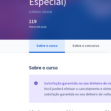
Especial)
Pós
(CÓDIGO: 201519)
Graduação
119
Horas de aula
OAB
Mentorias
Sobre o curso
Sobre o concurso
Questões grátis
Conteúdo gratuito
Sobre o curso
Blog
Aprovados
Satisfação garantida ou seu dinheiro de vo
Você poderá efetuar o cancelamento e obter 
satisfação garantida ou seu dinheiro de volta
Atendimento