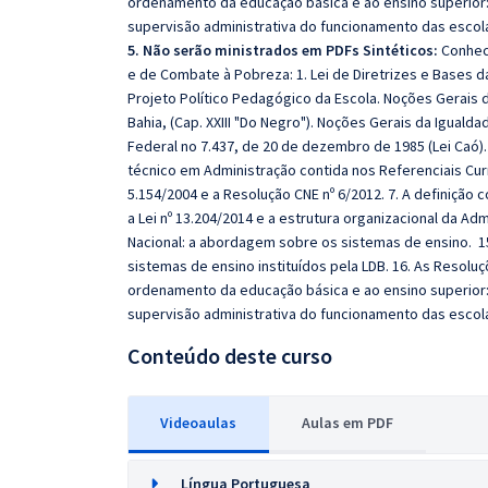
ordenamento da educação básica e ao ensino superior: d
supervisão administrativa do funcionamento das escol
5. Não serão ministrados em PDFs Sintéticos:
Conhec
e de Combate à Pobreza: 1. Lei de Diretrizes e Bases da
Projeto Político Pedagógico da Escola. Noções Gerais d
Bahia, (Cap. XXIII "Do Negro"). Noções Gerais da Igualdade
Federal no 7.437, de 20 de dezembro de 1985 (Lei Caó)
técnico em Administração contida nos Referenciais Curr
5.154/2004 e a Resolução CNE nº 6/2012. 7. A definição 
a Lei nº 13.204/2014 e a estrutura organizacional da Adm
Nacional: a abordagem sobre os sistemas de ensino. 15
sistemas de ensino instituídos pela LDB. 16. As Resol
ordenamento da educação básica e ao ensino superior: d
supervisão administrativa do funcionamento das escol
Conteúdo deste curso
Videoaulas
Aulas em PDF
Língua Portuguesa