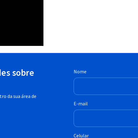
des sobre
Nome
ro da sua área de
E-mail
Celular