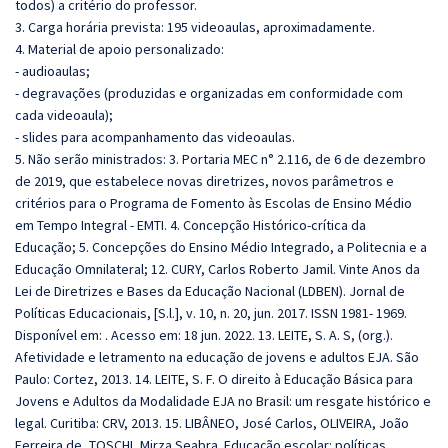
todos) a critério do professor.
3. Carga horária prevista: 195 videoaulas, aproximadamente.
4. Material de apoio personalizado:
- audioaulas;
- degravações (produzidas e organizadas em conformidade com
cada videoaula);
- slides para acompanhamento das videoaulas.
5. Não serão ministrados: 3. Portaria MEC n° 2.116, de 6 de dezembro
de 2019, que estabelece novas diretrizes, novos parâmetros e
critérios para o Programa de Fomento às Escolas de Ensino Médio
em Tempo Integral - EMTI. 4. Concepção Histórico-crítica da
Educação; 5. Concepções do Ensino Médio Integrado, a Politecnia e a
Educação Omnilateral; 12. CURY, Carlos Roberto Jamil. Vinte Anos da
Lei de Diretrizes e Bases da Educação Nacional (LDBEN). Jornal de
Políticas Educacionais, [S.l.], v. 10, n. 20, jun. 2017. ISSN 1981- 1969.
Disponível em: . Acesso em: 18 jun. 2022. 13. LEITE, S. A. S, (org.).
Afetividade e letramento na educação de jovens e adultos EJA. São
Paulo: Cortez, 2013. 14. LEITE, S. F. O direito à Educação Básica para
Jovens e Adultos da Modalidade EJA no Brasil: um resgate histórico e
legal. Curitiba: CRV, 2013. 15. LIBÂNEO, José Carlos, OLIVEIRA, João
Ferreira de, TOSCHI, Mirza Seabra. Educação escolar: políticas,