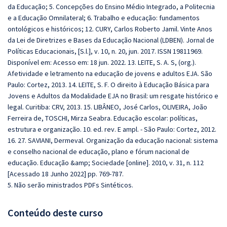
da Educação; 5. Concepções do Ensino Médio Integrado, a Politecnia
e a Educação Omnilateral; 6. Trabalho e educação: fundamentos
ontológicos e históricos; 12. CURY, Carlos Roberto Jamil. Vinte Anos
da Lei de Diretrizes e Bases da Educação Nacional (LDBEN). Jornal de
Políticas Educacionais, [S.l.], v. 10, n. 20, jun. 2017. ISSN 19811969.
Disponível em: Acesso em: 18 jun. 2022. 13. LEITE, S. A. S, (org.).
Afetividade e letramento na educação de jovens e adultos EJA. São
Paulo: Cortez, 2013. 14. LEITE, S. F. O direito à Educação Básica para
Jovens e Adultos da Modalidade EJA no Brasil: um resgate histórico e
legal. Curitiba: CRV, 2013. 15. LIBÂNEO, José Carlos, OLIVEIRA, João
Ferreira de, TOSCHI, Mirza Seabra. Educação escolar: políticas,
estrutura e organização. 10. ed. rev. E ampl. - São Paulo: Cortez, 2012.
16. 27. SAVIANI, Dermeval. Organização da educação nacional: sistema
e conselho nacional de educação, plano e fórum nacional de
educação. Educação &amp; Sociedade [online]. 2010, v. 31, n. 112
[Acessado 18 Junho 2022] pp. 769-787.
5. Não serão ministrados PDFs Sintéticos.
Conteúdo deste curso