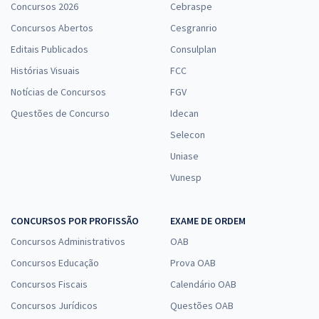
Concursos 2026
Cebraspe
Concursos Abertos
Cesgranrio
Editais Publicados
Consulplan
Histórias Visuais
FCC
Notícias de Concursos
FGV
Questões de Concurso
Idecan
Selecon
Uniase
Vunesp
CONCURSOS POR PROFISSÃO
EXAME DE ORDEM
Concursos Administrativos
OAB
Concursos Educação
Prova OAB
Concursos Fiscais
Calendário OAB
Concursos Jurídicos
Questões OAB