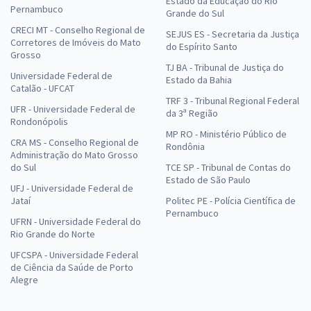
Estado da Educação do Rio
Pernambuco
Grande do Sul
CRECI MT - Conselho Regional de
SEJUS ES - Secretaria da Justiça
Corretores de Imóveis do Mato
do Espírito Santo
Grosso
TJ BA - Tribunal de Justiça do
Universidade Federal de
Estado da Bahia
Catalão - UFCAT
TRF 3 - Tribunal Regional Federal
UFR - Universidade Federal de
da 3ª Região
Rondonópolis
MP RO - Ministério Público de
CRA MS - Conselho Regional de
Rondônia
Administração do Mato Grosso
do Sul
TCE SP - Tribunal de Contas do
Estado de São Paulo
UFJ - Universidade Federal de
Jataí
Politec PE - Polícia Científica de
Pernambuco
UFRN - Universidade Federal do
Rio Grande do Norte
UFCSPA - Universidade Federal
de Ciência da Saúde de Porto
Alegre