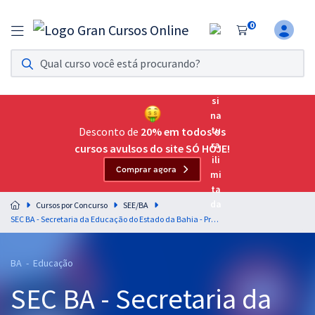
0
Assinatura Ilimitada 11
Acesso a todos os cursos. Teste grátis por 7 dias!
Assinatura OAB Até Passar
Acesso ilimitado a toda preparação para o Exame da
Desconto de
20% em todos os
Ordem, até você passar!
cursos avulsos do site SÓ HOJE!
Comprar agora
Residências Multiprofissionais
Preparação completa e intensiva para as principais
Cursos por Concurso
SEE/BA
residências em saúde do Brasil
SEC BA - Secretaria da Educação do Estado da Bahia - Professor da Educação Profissional (Módulo Especial)
Concursos
BA - Educação
Assinatura Ilimitada
SEC BA - Secretaria da
Cursos 20% OFF