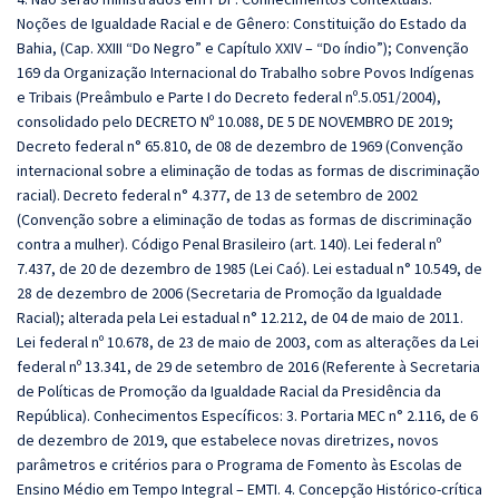
Noções de Igualdade Racial e de Gênero: Constituição do Estado da
Bahia, (Cap. XXIII “Do Negro” e Capítulo XXIV – “Do índio”); Convenção
169 da Organização Internacional do Trabalho sobre Povos Indígenas
e Tribais (Preâmbulo e Parte I do Decreto federal nº.5.051/2004),
consolidado pelo DECRETO Nº 10.088, DE 5 DE NOVEMBRO DE 2019;
Decreto federal n° 65.810, de 08 de dezembro de 1969 (Convenção
internacional sobre a eliminação de todas as formas de discriminação
racial). Decreto federal n° 4.377, de 13 de setembro de 2002
(Convenção sobre a eliminação de todas as formas de discriminação
contra a mulher). Código Penal Brasileiro (art. 140). Lei federal nº
7.437, de 20 de dezembro de 1985 (Lei Caó). Lei estadual n° 10.549, de
28 de dezembro de 2006 (Secretaria de Promoção da Igualdade
Racial); alterada pela Lei estadual n° 12.212, de 04 de maio de 2011.
Lei federal nº 10.678, de 23 de maio de 2003, com as alterações da Lei
federal nº 13.341, de 29 de setembro de 2016 (Referente à Secretaria
de Políticas de Promoção da Igualdade Racial da Presidência da
República). Conhecimentos Específicos: 3. Portaria MEC n° 2.116, de 6
de dezembro de 2019, que estabelece novas diretrizes, novos
parâmetros e critérios para o Programa de Fomento às Escolas de
Ensino Médio em Tempo Integral – EMTI. 4. Concepção Histórico-crítica