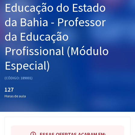
Educação do Estado
Pós
da Bahia - Professor
Graduação
da Educação
OAB
Profissional (Módulo
Mentorias
Especial)
Questões grátis
Conteúdo gratuito
(CÓDIGO: 189001)
Blog
127
Horas de aula
Aprovados
Atendimento
ESSAS OFERTAS ACABAM EM: