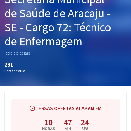
Pós
de Saúde de Aracaju -
Graduação
SE - Cargo 72: Técnico
OAB
de Enfermagem
Mentorias
(CÓDIGO: 206286)
Questões grátis
281
Horas de aula
Conteúdo gratuito
Blog
Aprovados
ESSAS OFERTAS ACABAM EM:
Atendimento
10
47
23
:
:
HORAS
MIN
SEG