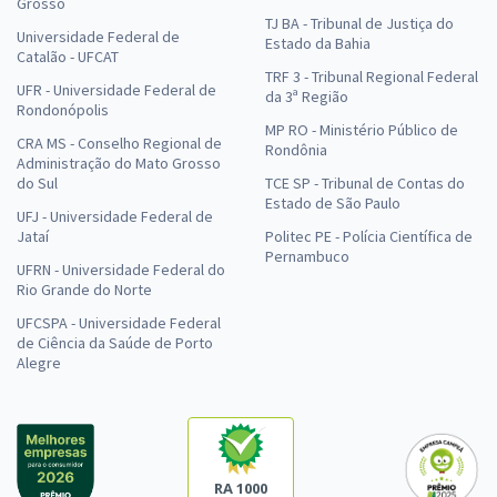
Grosso
TJ BA - Tribunal de Justiça do
Universidade Federal de
Estado da Bahia
Catalão - UFCAT
TRF 3 - Tribunal Regional Federal
UFR - Universidade Federal de
da 3ª Região
Rondonópolis
MP RO - Ministério Público de
CRA MS - Conselho Regional de
Rondônia
Administração do Mato Grosso
do Sul
TCE SP - Tribunal de Contas do
Estado de São Paulo
UFJ - Universidade Federal de
Jataí
Politec PE - Polícia Científica de
Pernambuco
UFRN - Universidade Federal do
Rio Grande do Norte
UFCSPA - Universidade Federal
de Ciência da Saúde de Porto
Alegre
RA 1000