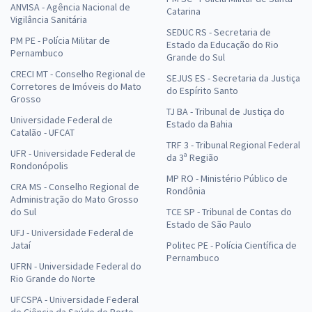
ANVISA - Agência Nacional de
Catarina
Vigilância Sanitária
SEDUC RS - Secretaria de
PM PE - Polícia Militar de
Estado da Educação do Rio
Pernambuco
Grande do Sul
CRECI MT - Conselho Regional de
SEJUS ES - Secretaria da Justiça
Corretores de Imóveis do Mato
do Espírito Santo
Grosso
TJ BA - Tribunal de Justiça do
Universidade Federal de
Estado da Bahia
Catalão - UFCAT
TRF 3 - Tribunal Regional Federal
UFR - Universidade Federal de
da 3ª Região
Rondonópolis
MP RO - Ministério Público de
CRA MS - Conselho Regional de
Rondônia
Administração do Mato Grosso
do Sul
TCE SP - Tribunal de Contas do
Estado de São Paulo
UFJ - Universidade Federal de
Jataí
Politec PE - Polícia Científica de
Pernambuco
UFRN - Universidade Federal do
Rio Grande do Norte
UFCSPA - Universidade Federal
de Ciência da Saúde de Porto