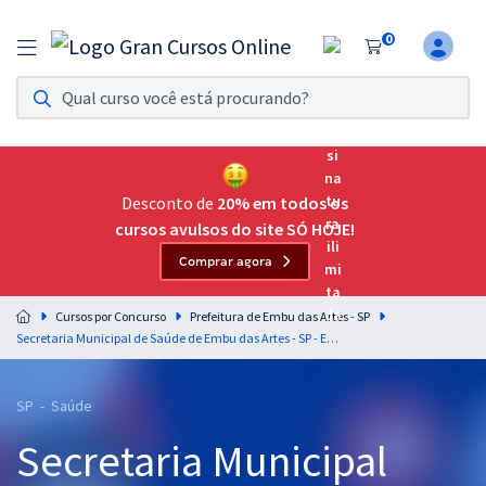
0
Assinatura Ilimitada 11
Acesso a todos os cursos. Teste grátis por 7 dias!
Assinatura OAB Até Passar
Acesso ilimitado a toda preparação para o Exame da
Desconto de
20% em todos os
Ordem, até você passar!
cursos avulsos do site SÓ HOJE!
Comprar agora
Residências Multiprofissionais
Preparação completa e intensiva para as principais
Cursos por Concurso
Prefeitura de Embu das Artes - SP
residências em saúde do Brasil
Secretaria Municipal de Saúde de Embu das Artes - SP - Enfermeiro PSF (Pós-Edital)
Concursos
SP - Saúde
Assinatura Ilimitada
Secretaria Municipal
Cursos 20% OFF