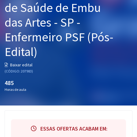
de Saúde de Embu
Pós
das Artes - SP -
Graduação
Enfermeiro PSF (Pós-
OAB
Edital)
Mentorias
Questões grátis
Baixar edital
(CÓDIGO: 207983)
Conteúdo gratuito
485
Blog
Horas de aula
Aprovados
Atendimento
ESSAS OFERTAS ACABAM EM: