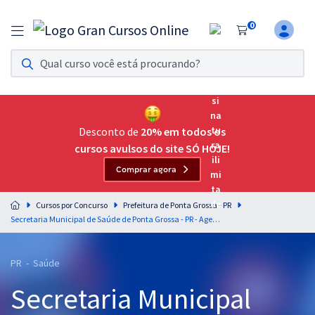
0
Assinatura Ilimitada 11
Acesso a todos os cursos. Teste grátis por 7 dias!
Assinatura OAB Até Passar
Acesso ilimitado a toda preparação para o Exame da
Desconto de
20% em todos os
Ordem, até você passar!
cursos avulsos do site SÓ HOJE!
Comprar agora
Residências Multiprofissionais
Preparação completa e intensiva para as principais
Cursos por Concurso
Prefeitura de Ponta Grossa - PR
residências em saúde do Brasil
Secretaria Municipal de Saúde de Ponta Grossa - PR - Agente de Combate às Endemias (Pós-Edital)
Concursos
PR - Saúde
Assinatura Ilimitada
Secretaria Municipal
Cursos 20% OFF