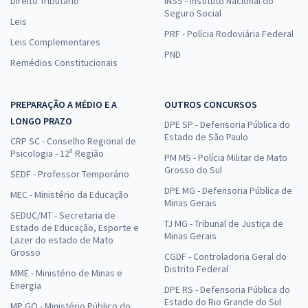
Direito Tributário
INSS - Instituto Nacional do
Seguro Social
Leis
PRF - Polícia Rodoviária Federal
Leis Complementares
PND
Remédios Constitucionais
PREPARAÇÃO A MÉDIO E A
OUTROS CONCURSOS
LONGO PRAZO
DPE SP - Defensoria Pública do
Estado de São Paulo
CRP SC - Conselho Regional de
Psicologia - 12ª Região
PM MS - Polícia Militar de Mato
Grosso do Sul
SEDF - Professor Temporário
DPE MG - Defensoria Pública de
MEC - Ministério da Educação
Minas Gerais
SEDUC/MT - Secretaria de
TJ MG - Tribunal de Justiça de
Estado de Educação, Esporte e
Minas Gerais
Lazer do estado de Mato
Grosso
CGDF - Controladoria Geral do
Distrito Federal
MME - Ministério de Minas e
Energia
DPE RS - Defensoria Pública do
Estado do Rio Grande do Sul
MP GO - Ministério Público do