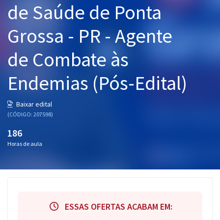
de Saúde de Ponta
Pós
Grossa - PR - Agente
Graduação
de Combate às
OAB
Endemias (Pós-Edital)
Mentorias
Questões grátis
Baixar edital
(CÓDIGO: 207598)
Conteúdo gratuito
186
Blog
Horas de aula
Aprovados
Atendimento
ESSAS OFERTAS ACABAM EM: