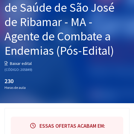
de Saúde de São José
Pós
de Ribamar - MA -
Graduação
Agente de Combate a
OAB
Endemias (Pós-Edital)
Mentorias
Questões grátis
Baixar edital
(CÓDIGO: 205849)
Conteúdo gratuito
230
Blog
Horas de aula
Aprovados
Atendimento
ESSAS OFERTAS ACABAM EM: