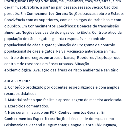
Portuguesa:
Emprego de: mau/mal, mas/mais, trás/traz/atrás, a fim
de/afim, sob/sobre, a par/ ao par, cessão/sessão/Seção; Uso dos
porquês. Em
Conhecimentos Gerais:
Noções básicas sobre o Estado:
Convivência com os superiores, com os colegas de trabalhos e com
o público. Em
Conhecimentos Epecíficos:
Doenças de transmissão
alimentar. Noções básicas de doenças como Ebola. Controle ético da
população de cães e gatos: guarda responsável e controle
populacional de cães e gatos; Situação do Programa de controle
populacional de cães e gatos. Raiva: vacinação anti-rábica animal,
controle de morcegos em áreas urbanas; Roedores / Leptospirose:
controle de roedores em áreas urbanas. Situação
epidemiológica. Avaliação das áreas de risco ambiental e sanitário.
AULAS EM PDF:
1. Conteúdo produzido por docentes especializados e com amplos
recursos didáticos.
2. Material prático que facilita a aprendizagem de maneira acelerada.
3. Exercícios comentados.
4.
Não
será ministrado em PDF:
Conhecimentos Gerais.
Em
Conhecimentos Específicos:
Noções básicas de doenças como
Leishmaniose Visceral e Tegumentar, Dengue, Febre Chikungunya,