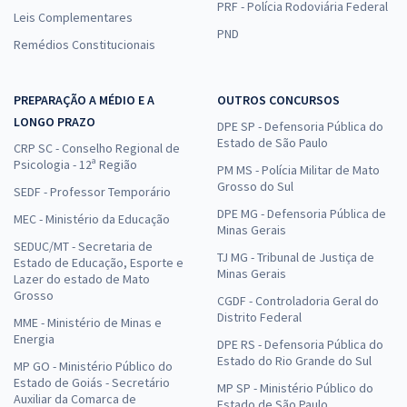
PRF - Polícia Rodoviária Federal
Leis Complementares
PND
Remédios Constitucionais
PREPARAÇÃO A MÉDIO E A
OUTROS CONCURSOS
LONGO PRAZO
DPE SP - Defensoria Pública do
Estado de São Paulo
CRP SC - Conselho Regional de
Psicologia - 12ª Região
PM MS - Polícia Militar de Mato
Grosso do Sul
SEDF - Professor Temporário
DPE MG - Defensoria Pública de
MEC - Ministério da Educação
Minas Gerais
SEDUC/MT - Secretaria de
TJ MG - Tribunal de Justiça de
Estado de Educação, Esporte e
Minas Gerais
Lazer do estado de Mato
Grosso
CGDF - Controladoria Geral do
Distrito Federal
MME - Ministério de Minas e
Energia
DPE RS - Defensoria Pública do
Estado do Rio Grande do Sul
MP GO - Ministério Público do
Estado de Goiás - Secretário
MP SP - Ministério Público do
Auxiliar da Comarca de
Estado de São Paulo