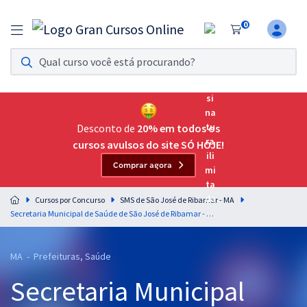
0
Assinatura Ilimitada 11
Acesso a todos os cursos. Teste grátis por 7 dias!
Assinatura OAB Até Passar
Acesso ilimitado a toda preparação para o Exame da
Desconto de
20% em todos os
Ordem, até você passar!
cursos avulsos do site SÓ HOJE!
Comprar agora
Residências Multiprofissionais
Preparação completa e intensiva para as principais
Cursos por Concurso
SMS de São José de Ribamar - MA
residências em saúde do Brasil
Secretaria Municipal de Saúde de São José de Ribamar - MA - Agente de Combate a Endemias (Pós-Edital)
Concursos
MA - Prefeituras, Saúde
Assinatura Ilimitada
Secretaria Municipal
Cursos 20% OFF