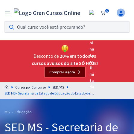
0
Assinatura Ilimitada 11
Acesso a todos os cursos. Teste grátis por 7 dias!
Assinatura OAB Até Passar
Acesso ilimitado a toda preparação para o Exame da
Desconto de
20% em todos os
Ordem, até você passar!
cursos avulsos do site SÓ HOJE!
Comprar agora
Residências Multiprofissionais
Preparação completa e intensiva para as principais
Cursos por Concurso
SED/MS
residências em saúde do Brasil
SED MS - Secretaria de Estado de Educação do Estado de Mato Grosso do Sul - Componente Curricular: Geografia
Concursos
MS - Educação
Assinatura Ilimitada
SED MS - Secretaria de
Cursos 20% OFF