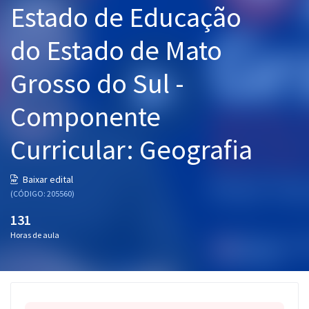
Estado de Educação
Pós
do Estado de Mato
Graduação
Grosso do Sul -
OAB
Componente
Mentorias
Curricular: Geografia
Questões grátis
Conteúdo gratuito
Baixar edital
(CÓDIGO: 205560)
Blog
131
Aprovados
Horas de aula
Atendimento