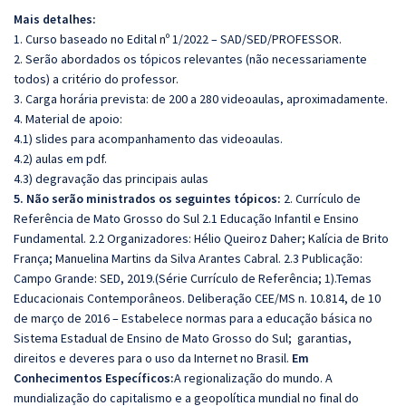
Mais detalhes:
1. Curso baseado no Edital nº 1/2022 – SAD/SED/PROFESSOR.
2. Serão abordados os tópicos relevantes (não necessariamente
todos) a critério do professor.
3. Carga horária prevista: de 200 a 280 videoaulas, aproximadamente.
4. Material de apoio:
4.1) slides para acompanhamento das videoaulas.
4.2) aulas em pdf.
4.3) degravação das principais aulas
5. Não serão ministrados os seguintes tópicos:
2. Currículo de
Referência de Mato Grosso do Sul
2.1 Educação Infantil e Ensino
Fundamental. 2.2 Organizadores: Hélio Queiroz Daher; Kalícia de Brito
França; Manuelina Martins da Silva Arantes Cabral. 2.3 Publicação:
Campo Grande: SED, 2019.(Série Currículo de Referência; 1).Temas
Educacionais Contemporâneos. Deliberação CEE/MS n. 10.814, de 10
de março de 2016 – Estabelece normas para a educação básica no
Sistema Estadual de Ensino de Mato Grosso do Sul; garantias,
direitos e deveres para o uso da Internet no Brasil.
Em
Conhecimentos Específicos:
A regionalização do mundo. A
mundialização do capitalismo e a geopolítica mundial no final do