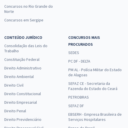
Concursos no Rio Grande do
Norte
Concursos em Sergipe
CONTEÚDO JURÍDICO
CONCURSOS MAIS
PROCURADOS
Consolidação das Leis do
Trabalho
SEDES
Constituição Federal
PC DF - DELTA
Direito Administrativo
PM AL - Polícia Militar do Estado
de Alagoas
Direito Ambiental
SEFAZ CE - Secretaria da
Direito Civil
Fazenda do Estado do Ceará
Direito Constitucional
PETROBRAS
Direito Empresarial
SEFAZ DF
Direito Penal
EBSERH - Empresa Brasileira de
Direito Previdenciário
Serviços Hospitalares
Direito Processual Civil
Banco do Brasil