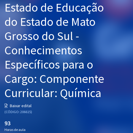
Estado de Educação
Pós
do Estado de Mato
Graduação
Grosso do Sul -
OAB
Conhecimentos
Mentorias
Específicos para o
Questões grátis
Conteúdo gratuito
Cargo: Componente
Blog
Curricular: Química
Aprovados
Baixar edital
(CÓDIGO: 206615)
Atendimento
93
Horas de aula