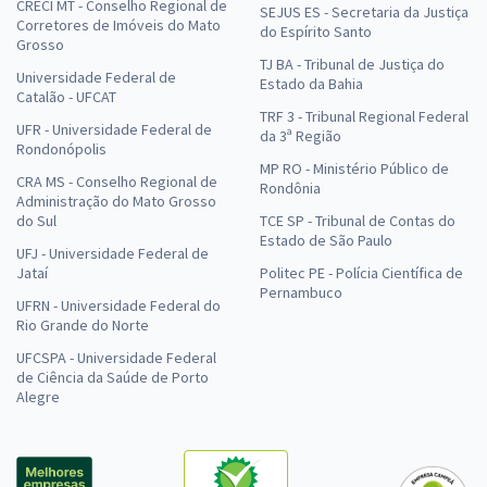
CRECI MT - Conselho Regional de
SEJUS ES - Secretaria da Justiça
Corretores de Imóveis do Mato
do Espírito Santo
Grosso
TJ BA - Tribunal de Justiça do
Universidade Federal de
Estado da Bahia
Catalão - UFCAT
TRF 3 - Tribunal Regional Federal
UFR - Universidade Federal de
da 3ª Região
Rondonópolis
MP RO - Ministério Público de
CRA MS - Conselho Regional de
Rondônia
Administração do Mato Grosso
do Sul
TCE SP - Tribunal de Contas do
Estado de São Paulo
UFJ - Universidade Federal de
Jataí
Politec PE - Polícia Científica de
Pernambuco
UFRN - Universidade Federal do
Rio Grande do Norte
UFCSPA - Universidade Federal
de Ciência da Saúde de Porto
Alegre