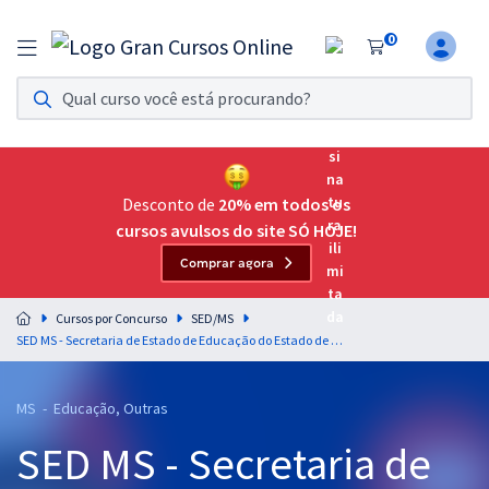
0
Assinatura Ilimitada 11
Acesso a todos os cursos. Teste grátis por 7 dias!
Assinatura OAB Até Passar
Acesso ilimitado a toda preparação para o Exame da
Desconto de
20% em todos os
Ordem, até você passar!
cursos avulsos do site SÓ HOJE!
Comprar agora
Residências Multiprofissionais
Preparação completa e intensiva para as principais
Cursos por Concurso
SED/MS
residências em saúde do Brasil
SED MS - Secretaria de Estado de Educação do Estado de Mato Grosso do Sul - Conhecimentos Específicos para o Cargo: Componente Curricular: Química
Concursos
MS - Educação, Outras
Assinatura Ilimitada
SED MS - Secretaria de
Cursos 20% OFF