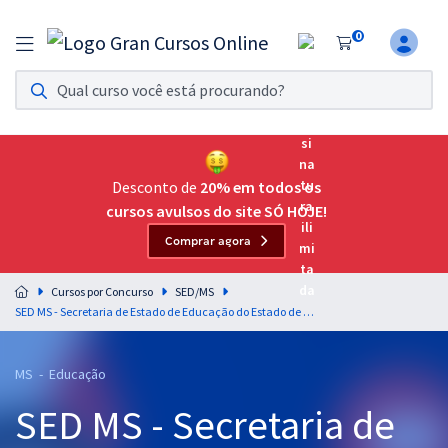
0
Assinatura Ilimitada 11
Acesso a todos os cursos. Teste grátis por 7 dias!
Assinatura OAB Até Passar
Acesso ilimitado a toda preparação para o Exame da
Desconto de
20% em todos os
Ordem, até você passar!
cursos avulsos do site SÓ HOJE!
Comprar agora
Residências Multiprofissionais
Preparação completa e intensiva para as principais
Cursos por Concurso
SED/MS
residências em saúde do Brasil
SED MS - Secretaria de Estado de Educação do Estado de Mato Grosso do Sul - Conhecimentos Específicos para o Componente Curricular: Geografia
Concursos
MS - Educação
Assinatura Ilimitada
SED MS - Secretaria de
Cursos 20% OFF