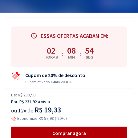
ESSAS OFERTAS ACABAM EM:
02
08
53
:
:
HORAS
MIN
SEG
Cupom de 20% de desconto
Cupom ativado:
GRAN20-OFF
De:
R$ 289,90
Por:
R$ 231,92
à vista
R$ 19,33
ou
12x de
Economize R$ 57,98 (-20%)
Comprar agora