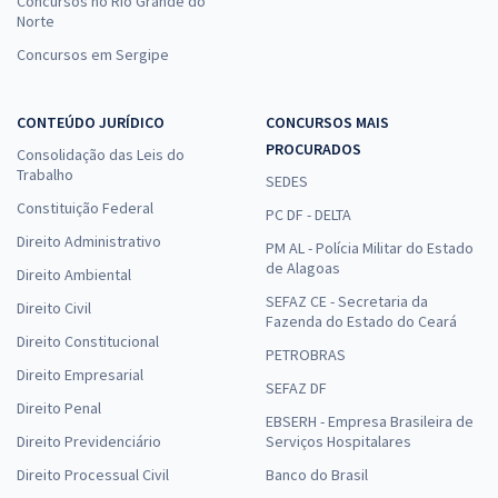
Concursos no Rio Grande do
Norte
Concursos em Sergipe
CONTEÚDO JURÍDICO
CONCURSOS MAIS
PROCURADOS
Consolidação das Leis do
Trabalho
SEDES
Constituição Federal
PC DF - DELTA
Direito Administrativo
PM AL - Polícia Militar do Estado
de Alagoas
Direito Ambiental
SEFAZ CE - Secretaria da
Direito Civil
Fazenda do Estado do Ceará
Direito Constitucional
PETROBRAS
Direito Empresarial
SEFAZ DF
Direito Penal
EBSERH - Empresa Brasileira de
Direito Previdenciário
Serviços Hospitalares
Direito Processual Civil
Banco do Brasil