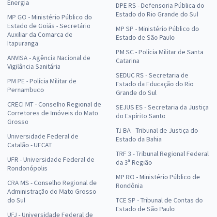
Energia
DPE RS - Defensoria Pública do
Estado do Rio Grande do Sul
MP GO - Ministério Público do
Estado de Goiás - Secretário
MP SP - Ministério Público do
Auxiliar da Comarca de
Estado de São Paulo
Itapuranga
PM SC - Polícia Militar de Santa
ANVISA - Agência Nacional de
Catarina
Vigilância Sanitária
SEDUC RS - Secretaria de
PM PE - Polícia Militar de
Estado da Educação do Rio
Pernambuco
Grande do Sul
CRECI MT - Conselho Regional de
SEJUS ES - Secretaria da Justiça
Corretores de Imóveis do Mato
do Espírito Santo
Grosso
TJ BA - Tribunal de Justiça do
Universidade Federal de
Estado da Bahia
Catalão - UFCAT
TRF 3 - Tribunal Regional Federal
UFR - Universidade Federal de
da 3ª Região
Rondonópolis
MP RO - Ministério Público de
CRA MS - Conselho Regional de
Rondônia
Administração do Mato Grosso
do Sul
TCE SP - Tribunal de Contas do
Estado de São Paulo
UFJ - Universidade Federal de