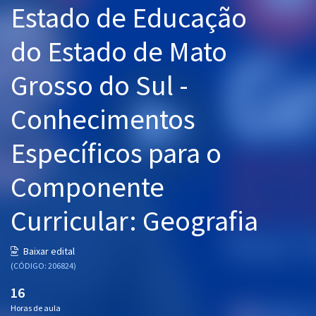
Estado de Educação
Pós
do Estado de Mato
Graduação
Grosso do Sul -
OAB
Conhecimentos
Mentorias
Específicos para o
Questões grátis
Conteúdo gratuito
Componente
Blog
Curricular: Geografia
Aprovados
Baixar edital
(CÓDIGO: 206824)
Atendimento
16
Horas de aula