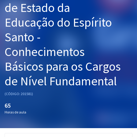
de Estado da
Pós
Educação do Espírito
Graduação
Santo -
OAB
Conhecimentos
Mentorias
Básicos para os Cargos
Questões grátis
Conteúdo gratuito
de Nível Fundamental
Blog
(CÓDIGO: 201581)
Aprovados
65
Horas de aula
Atendimento