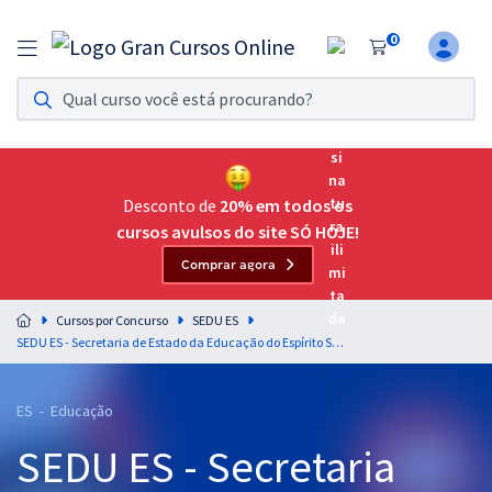
0
Assinatura Ilimitada 11
Acesso a todos os cursos. Teste grátis por 7 dias!
Assinatura OAB Até Passar
Acesso ilimitado a toda preparação para o Exame da
Desconto de
20% em todos os
Ordem, até você passar!
cursos avulsos do site SÓ HOJE!
Comprar agora
Residências Multiprofissionais
Preparação completa e intensiva para as principais
Cursos por Concurso
SEDU ES
residências em saúde do Brasil
SEDU ES - Secretaria de Estado da Educação do Espírito Santo - Conhecimentos Básicos para os Cargos de Nível Fundamental
Concursos
ES - Educação
Assinatura Ilimitada
SEDU ES - Secretaria
Cursos 20% OFF