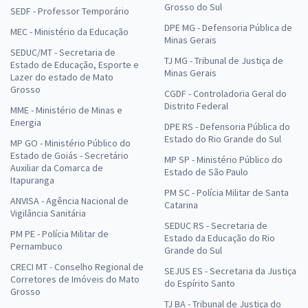
Grosso do Sul
SEDF - Professor Temporário
DPE MG - Defensoria Pública de
MEC - Ministério da Educação
Minas Gerais
SEDUC/MT - Secretaria de
TJ MG - Tribunal de Justiça de
Estado de Educação, Esporte e
Minas Gerais
Lazer do estado de Mato
Grosso
CGDF - Controladoria Geral do
Distrito Federal
MME - Ministério de Minas e
Energia
DPE RS - Defensoria Pública do
Estado do Rio Grande do Sul
MP GO - Ministério Público do
Estado de Goiás - Secretário
MP SP - Ministério Público do
Auxiliar da Comarca de
Estado de São Paulo
Itapuranga
PM SC - Polícia Militar de Santa
ANVISA - Agência Nacional de
Catarina
Vigilância Sanitária
SEDUC RS - Secretaria de
PM PE - Polícia Militar de
Estado da Educação do Rio
Pernambuco
Grande do Sul
CRECI MT - Conselho Regional de
SEJUS ES - Secretaria da Justiça
Corretores de Imóveis do Mato
do Espírito Santo
Grosso
TJ BA - Tribunal de Justiça do