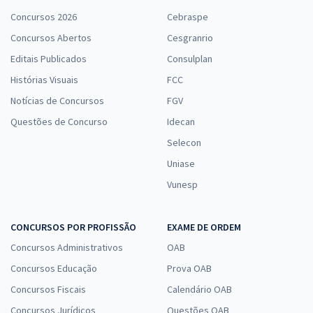
Concursos 2026
Cebraspe
Concursos Abertos
Cesgranrio
Editais Publicados
Consulplan
Histórias Visuais
FCC
Notícias de Concursos
FGV
Questões de Concurso
Idecan
Selecon
Uniase
Vunesp
CONCURSOS POR PROFISSÃO
EXAME DE ORDEM
Concursos Administrativos
OAB
Concursos Educação
Prova OAB
Concursos Fiscais
Calendário OAB
Concursos Jurídicos
Questões OAB