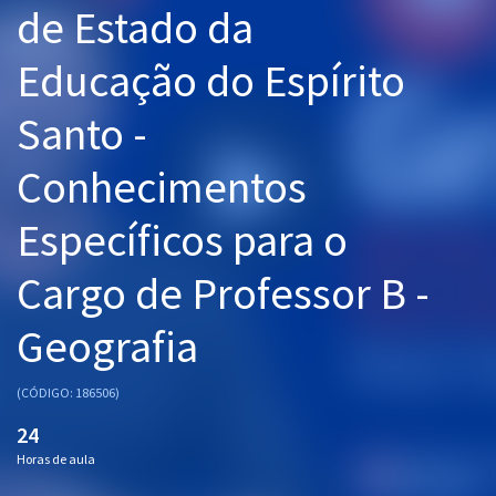
de Estado da
Pós
Educação do Espírito
Graduação
Santo -
OAB
Conhecimentos
Mentorias
Específicos para o
Questões grátis
Conteúdo gratuito
Cargo de Professor B -
Blog
Geografia
Aprovados
(CÓDIGO: 186506)
Atendimento
24
Horas de aula