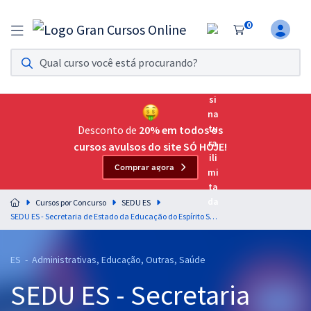
0
Assinatura Ilimitada 11
Acesso a todos os cursos. Teste grátis por 7 dias!
Assinatura OAB Até Passar
Acesso ilimitado a toda preparação para o Exame da
Desconto de
20% em todos os
Ordem, até você passar!
cursos avulsos do site SÓ HOJE!
Comprar agora
Residências Multiprofissionais
Preparação completa e intensiva para as principais
Cursos por Concurso
SEDU ES
residências em saúde do Brasil
SEDU ES - Secretaria de Estado da Educação do Espírito Santo - Conhecimentos Específicos para o Cargo de Professor B - Geografia
Concursos
ES - Administrativas, Educação, Outras, Saúde
Assinatura Ilimitada
SEDU ES - Secretaria
Cursos 20% OFF