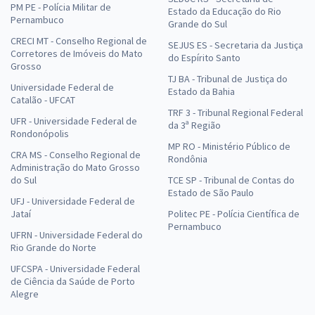
PM PE - Polícia Militar de
Estado da Educação do Rio
Pernambuco
Grande do Sul
CRECI MT - Conselho Regional de
SEJUS ES - Secretaria da Justiça
Corretores de Imóveis do Mato
do Espírito Santo
Grosso
TJ BA - Tribunal de Justiça do
Universidade Federal de
Estado da Bahia
Catalão - UFCAT
TRF 3 - Tribunal Regional Federal
UFR - Universidade Federal de
da 3ª Região
Rondonópolis
MP RO - Ministério Público de
CRA MS - Conselho Regional de
Rondônia
Administração do Mato Grosso
do Sul
TCE SP - Tribunal de Contas do
Estado de São Paulo
UFJ - Universidade Federal de
Jataí
Politec PE - Polícia Científica de
Pernambuco
UFRN - Universidade Federal do
Rio Grande do Norte
UFCSPA - Universidade Federal
de Ciência da Saúde de Porto
Alegre