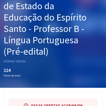
de Estado da
Pós
Educação do Espírito
Graduação
Santo - Professor B -
OAB
Língua Portuguesa
Mentorias
(Pré-edital)
Questões grátis
Conteúdo gratuito
(CÓDIGO: 201191)
Blog
224
Horas de aula
Aprovados
Atendimento
ESSAS OFERTAS ACABAM EM: