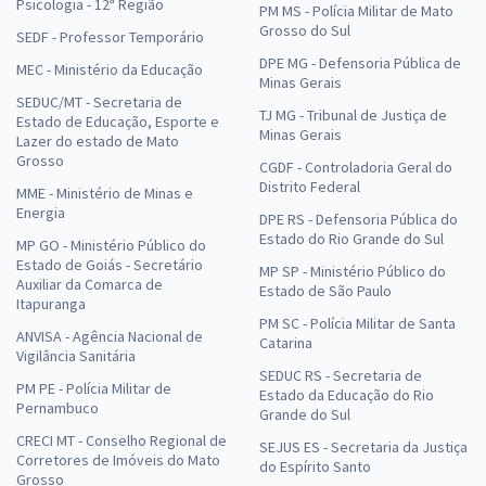
Psicologia - 12ª Região
PM MS - Polícia Militar de Mato
Grosso do Sul
SEDF - Professor Temporário
DPE MG - Defensoria Pública de
MEC - Ministério da Educação
Minas Gerais
SEDUC/MT - Secretaria de
TJ MG - Tribunal de Justiça de
Estado de Educação, Esporte e
Minas Gerais
Lazer do estado de Mato
Grosso
CGDF - Controladoria Geral do
Distrito Federal
MME - Ministério de Minas e
Energia
DPE RS - Defensoria Pública do
Estado do Rio Grande do Sul
MP GO - Ministério Público do
Estado de Goiás - Secretário
MP SP - Ministério Público do
Auxiliar da Comarca de
Estado de São Paulo
Itapuranga
PM SC - Polícia Militar de Santa
ANVISA - Agência Nacional de
Catarina
Vigilância Sanitária
SEDUC RS - Secretaria de
PM PE - Polícia Militar de
Estado da Educação do Rio
Pernambuco
Grande do Sul
CRECI MT - Conselho Regional de
SEJUS ES - Secretaria da Justiça
Corretores de Imóveis do Mato
do Espírito Santo
Grosso