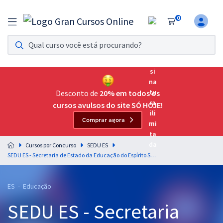
0
Assinatura Ilimitada 11
Acesso a todos os cursos. Teste grátis por 7 dias!
Assinatura OAB Até Passar
Acesso ilimitado a toda preparação para o Exame da
Desconto de
20% em todos os
Ordem, até você passar!
cursos avulsos do site SÓ HOJE!
Comprar agora
Residências Multiprofissionais
Preparação completa e intensiva para as principais
Cursos por Concurso
SEDU ES
residências em saúde do Brasil
SEDU ES - Secretaria de Estado da Educação do Espírito Santo - Professor B - Língua Portuguesa (Pré-edital)
Concursos
ES - Educação
Assinatura Ilimitada
SEDU ES - Secretaria
Cursos 20% OFF