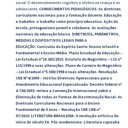
social. O desenvolvimento cognitivo e afetivo na criança e no
adolescente.
CONHECIMENTOS PEDAGÓGICOS:
As diretrizes
curriculares nacionais para a formação docente. Educação
e trabalho: o trabalho como princípio educativo. Ação da
escola, protagonismo juvenil e cidadania. As avaliações
nacionais da educação básica.
DIRETRIZES, PARÂMETROS,
MEDIDAS E DISPOSITIVOS LEGAIS PARA A
EDUCAÇÃO:
Currículos do Espírito Santo: Ensino Infantil e
Fundamental e Ensino Médio. Plano Estadual de Educação –
Lei Estadual n°10.382/2015. Estatuto do Magistério – LCE nº
115/1998 e suas alterações. Plano de Carreira do Magistério
– Lei Estadual nº5.580/1998 e suas alterações. Resolução
CNE Nº4/2009 – Institui Diretrizes Operacionais para o
Atendimento Educacional Especializado. Decreto federal nº
4.738/2003: reitera a Convenção Internacional sobre a
Eliminação de todas as Formas de Discriminação Racial. As
Diretrizes Curriculares Nacionais para o Ensino
Fundamental de 9 anos – Resolução CNE-CEB nº
07/2010.
LITERATURA BRASILEIRA:
A revolução artística do
início do século XX. Pós-modernismo. Literatura capixaba.