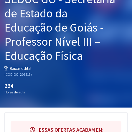
Pós
de Estado da
Graduação
Educação de Goiás -
OAB
Professor Nível III –
Mentorias
Educação Física
Questões grátis
Baixar edital
Conteúdo gratuito
(CÓDIGO: 206513)
234
Blog
Horas de aula
Aprovados
Atendimento
ESSAS OFERTAS ACABAM EM: