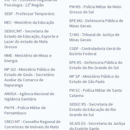
Psicologia - 12ª Região
PM MS - Polícia Militar de Mato
Grosso do Sul
SEDF - Professor Temporário
DPE MG - Defensoria Pública de
MEC - Ministério da Educação
Minas Gerais
SEDUC/MT - Secretaria de
TJ MG - Tribunal de Justiça de
Estado de Educação, Esporte e
Minas Gerais
Lazer do estado de Mato
Grosso
CGDF - Controladoria Geral do
Distrito Federal
MME - Ministério de Minas e
Energia
DPE RS - Defensoria Pública do
Estado do Rio Grande do Sul
MP GO - Ministério Público do
Estado de Goiás - Secretário
MP SP - Ministério Público do
Auxiliar da Comarca de
Estado de São Paulo
Itapuranga
PM SC - Polícia Militar de Santa
ANVISA - Agência Nacional de
Catarina
Vigilância Sanitária
SEDUC RS - Secretaria de
PM PE - Polícia Militar de
Estado da Educação do Rio
Pernambuco
Grande do Sul
CRECI MT - Conselho Regional de
SEJUS ES - Secretaria da Justiça
Corretores de Imóveis do Mato
do Espírito Santo