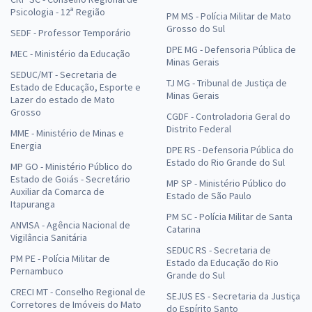
Psicologia - 12ª Região
PM MS - Polícia Militar de Mato
Grosso do Sul
SEDF - Professor Temporário
DPE MG - Defensoria Pública de
MEC - Ministério da Educação
Minas Gerais
SEDUC/MT - Secretaria de
TJ MG - Tribunal de Justiça de
Estado de Educação, Esporte e
Minas Gerais
Lazer do estado de Mato
Grosso
CGDF - Controladoria Geral do
Distrito Federal
MME - Ministério de Minas e
Energia
DPE RS - Defensoria Pública do
Estado do Rio Grande do Sul
MP GO - Ministério Público do
Estado de Goiás - Secretário
MP SP - Ministério Público do
Auxiliar da Comarca de
Estado de São Paulo
Itapuranga
PM SC - Polícia Militar de Santa
ANVISA - Agência Nacional de
Catarina
Vigilância Sanitária
SEDUC RS - Secretaria de
PM PE - Polícia Militar de
Estado da Educação do Rio
Pernambuco
Grande do Sul
CRECI MT - Conselho Regional de
SEJUS ES - Secretaria da Justiça
Corretores de Imóveis do Mato
do Espírito Santo