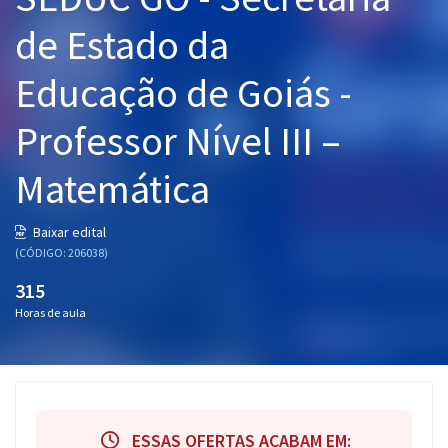
Pós
de Estado da
Graduação
Educação de Goiás -
OAB
Professor Nível III –
Mentorias
Matemática
Questões grátis
Baixar edital
Conteúdo gratuito
(CÓDIGO: 206038)
315
Blog
Horas de aula
Aprovados
Atendimento
ESSAS OFERTAS ACABAM EM: