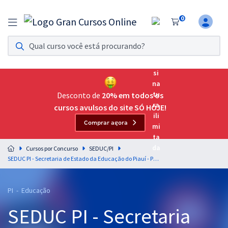
0
Assinatura Ilimitada 11
Acesso a todos os cursos. Teste grátis por 7 dias!
Assinatura OAB Até Passar
Acesso ilimitado a toda preparação para o Exame da
Desconto de
20% em todos os
Ordem, até você passar!
cursos avulsos do site SÓ HOJE!
Comprar agora
Residências Multiprofissionais
Preparação completa e intensiva para as principais
Cursos por Concurso
SEDUC/PI
residências em saúde do Brasil
SEDUC PI - Secretaria de Estado da Educação do Piauí - Professor da Educação Básica - Disciplina: Matemática
Concursos
PI - Educação
Assinatura Ilimitada
SEDUC PI - Secretaria
Cursos 20% OFF