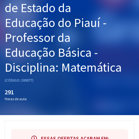
de Estado da
Pós
Educação do Piauí -
Graduação
Professor da
OAB
Educação Básica -
Mentorias
Disciplina: Matemática
Questões grátis
Conteúdo gratuito
(CÓDIGO: 200077)
Blog
291
Horas de aula
Aprovados
Atendimento
ESSAS OFERTAS ACABAM EM: