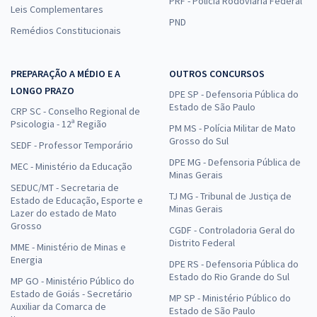
PRF - Polícia Rodoviária Federal
Leis Complementares
PND
Remédios Constitucionais
PREPARAÇÃO A MÉDIO E A
OUTROS CONCURSOS
LONGO PRAZO
DPE SP - Defensoria Pública do
Estado de São Paulo
CRP SC - Conselho Regional de
Psicologia - 12ª Região
PM MS - Polícia Militar de Mato
Grosso do Sul
SEDF - Professor Temporário
DPE MG - Defensoria Pública de
MEC - Ministério da Educação
Minas Gerais
SEDUC/MT - Secretaria de
TJ MG - Tribunal de Justiça de
Estado de Educação, Esporte e
Minas Gerais
Lazer do estado de Mato
Grosso
CGDF - Controladoria Geral do
Distrito Federal
MME - Ministério de Minas e
Energia
DPE RS - Defensoria Pública do
Estado do Rio Grande do Sul
MP GO - Ministério Público do
Estado de Goiás - Secretário
MP SP - Ministério Público do
Auxiliar da Comarca de
Estado de São Paulo