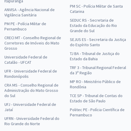
Itapuranga
PM SC - Polícia Militar de Santa
ANVISA - Agência Nacional de
Catarina
Vigilância Sanitária
SEDUC RS - Secretaria de
PM PE - Polícia Militar de
Estado da Educação do Rio
Pernambuco
Grande do Sul
CRECI MT - Conselho Regional de
SEJUS ES - Secretaria da Justiça
Corretores de Imóveis do Mato
do Espírito Santo
Grosso
TJ BA - Tribunal de Justiça do
Universidade Federal de
Estado da Bahia
Catalão - UFCAT
TRF 3 - Tribunal Regional Federal
UFR - Universidade Federal de
da 3ª Região
Rondonópolis
MP RO - Ministério Público de
CRA MS - Conselho Regional de
Rondônia
Administração do Mato Grosso
do Sul
TCE SP - Tribunal de Contas do
Estado de São Paulo
UFJ - Universidade Federal de
Jataí
Politec PE - Polícia Científica de
Pernambuco
UFRN - Universidade Federal do
Rio Grande do Norte