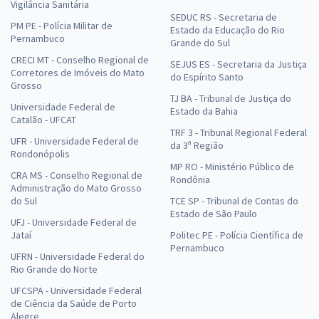
Vigilância Sanitária
SEDUC RS - Secretaria de
PM PE - Polícia Militar de
Estado da Educação do Rio
Pernambuco
Grande do Sul
CRECI MT - Conselho Regional de
SEJUS ES - Secretaria da Justiça
Corretores de Imóveis do Mato
do Espírito Santo
Grosso
TJ BA - Tribunal de Justiça do
Universidade Federal de
Estado da Bahia
Catalão - UFCAT
TRF 3 - Tribunal Regional Federal
UFR - Universidade Federal de
da 3ª Região
Rondonópolis
MP RO - Ministério Público de
CRA MS - Conselho Regional de
Rondônia
Administração do Mato Grosso
do Sul
TCE SP - Tribunal de Contas do
Estado de São Paulo
UFJ - Universidade Federal de
Jataí
Politec PE - Polícia Científica de
Pernambuco
UFRN - Universidade Federal do
Rio Grande do Norte
UFCSPA - Universidade Federal
de Ciência da Saúde de Porto
Alegre