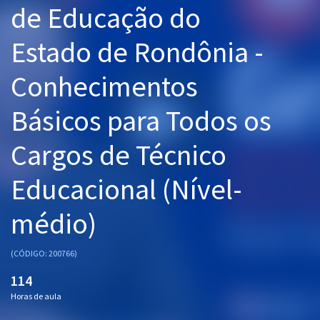
de Educação do
Pós
Estado de Rondônia -
Graduação
Conhecimentos
OAB
Básicos para Todos os
Mentorias
Cargos de Técnico
Questões grátis
Conteúdo gratuito
Educacional (Nível-
Blog
médio)
Aprovados
(CÓDIGO: 200766)
Atendimento
114
Horas de aula