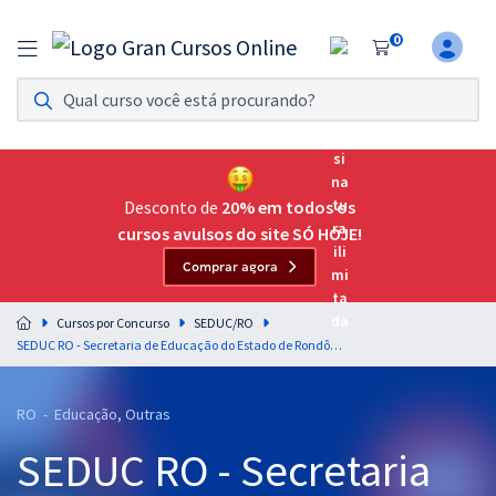
0
Assinatura Ilimitada 11
Acesso a todos os cursos. Teste grátis por 7 dias!
Assinatura OAB Até Passar
Acesso ilimitado a toda preparação para o Exame da
Desconto de
20% em todos os
Ordem, até você passar!
cursos avulsos do site SÓ HOJE!
Comprar agora
Residências Multiprofissionais
Preparação completa e intensiva para as principais
Cursos por Concurso
SEDUC/RO
residências em saúde do Brasil
SEDUC RO - Secretaria de Educação do Estado de Rondônia - Conhecimentos Básicos para Todos os Cargos de Técnico Educacional (Nível-médio)
Concursos
RO - Educação, Outras
Assinatura Ilimitada
SEDUC RO - Secretaria
Cursos 20% OFF