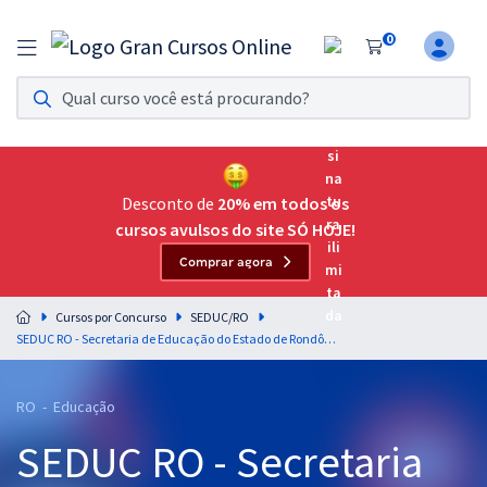
0
Assinatura Ilimitada 11
Acesso a todos os cursos. Teste grátis por 7 dias!
Assinatura OAB Até Passar
Acesso ilimitado a toda preparação para o Exame da
Desconto de
20% em todos os
Ordem, até você passar!
cursos avulsos do site SÓ HOJE!
Comprar agora
Residências Multiprofissionais
Preparação completa e intensiva para as principais
Cursos por Concurso
SEDUC/RO
residências em saúde do Brasil
SEDUC RO - Secretaria de Educação do Estado de Rondônia - Conhecimentos Específicos para Professor Classe C - Educação Física
Concursos
RO - Educação
Assinatura Ilimitada
SEDUC RO - Secretaria
Cursos 20% OFF