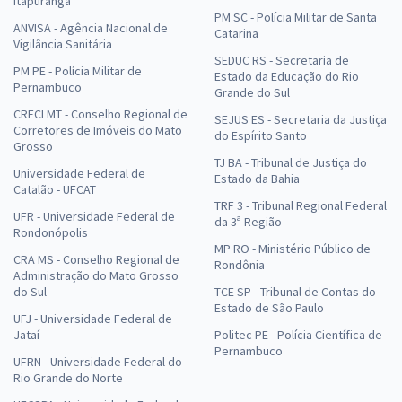
Itapuranga
PM SC - Polícia Militar de Santa
ANVISA - Agência Nacional de
Catarina
Vigilância Sanitária
SEDUC RS - Secretaria de
PM PE - Polícia Militar de
Estado da Educação do Rio
Pernambuco
Grande do Sul
CRECI MT - Conselho Regional de
SEJUS ES - Secretaria da Justiça
Corretores de Imóveis do Mato
do Espírito Santo
Grosso
TJ BA - Tribunal de Justiça do
Universidade Federal de
Estado da Bahia
Catalão - UFCAT
TRF 3 - Tribunal Regional Federal
UFR - Universidade Federal de
da 3ª Região
Rondonópolis
MP RO - Ministério Público de
CRA MS - Conselho Regional de
Rondônia
Administração do Mato Grosso
do Sul
TCE SP - Tribunal de Contas do
Estado de São Paulo
UFJ - Universidade Federal de
Jataí
Politec PE - Polícia Científica de
Pernambuco
UFRN - Universidade Federal do
Rio Grande do Norte