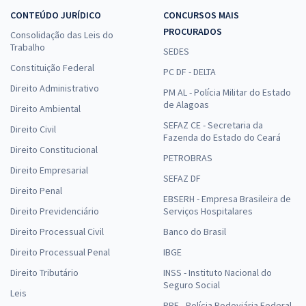
CONTEÚDO JURÍDICO
CONCURSOS MAIS
PROCURADOS
Consolidação das Leis do
Trabalho
SEDES
Constituição Federal
PC DF - DELTA
Direito Administrativo
PM AL - Polícia Militar do Estado
de Alagoas
Direito Ambiental
SEFAZ CE - Secretaria da
Direito Civil
Fazenda do Estado do Ceará
Direito Constitucional
PETROBRAS
Direito Empresarial
SEFAZ DF
Direito Penal
EBSERH - Empresa Brasileira de
Direito Previdenciário
Serviços Hospitalares
Direito Processual Civil
Banco do Brasil
Direito Processual Penal
IBGE
Direito Tributário
INSS - Instituto Nacional do
Seguro Social
Leis
PRF - Polícia Rodoviária Federal