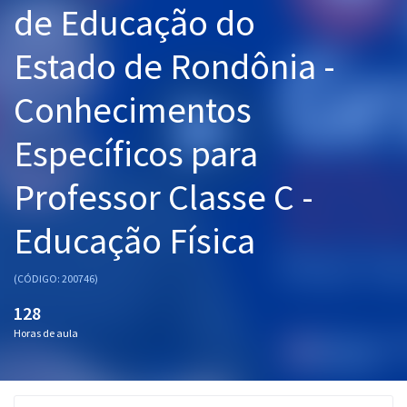
de Educação do
Pós
Estado de Rondônia -
Graduação
Conhecimentos
OAB
Específicos para
Mentorias
Professor Classe C -
Questões grátis
Conteúdo gratuito
Educação Física
Blog
(CÓDIGO: 200746)
Aprovados
128
Horas de aula
Atendimento