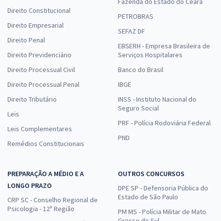
Fazenda do Estado do Ceará
Direito Constitucional
PETROBRAS
Direito Empresarial
SEFAZ DF
Direito Penal
EBSERH - Empresa Brasileira de
Direito Previdenciário
Serviços Hospitalares
Direito Processual Civil
Banco do Brasil
Direito Processual Penal
IBGE
Direito Tributário
INSS - Instituto Nacional do
Seguro Social
Leis
PRF - Polícia Rodoviária Federal
Leis Complementares
PND
Remédios Constitucionais
PREPARAÇÃO A MÉDIO E A
OUTROS CONCURSOS
LONGO PRAZO
DPE SP - Defensoria Pública do
Estado de São Paulo
CRP SC - Conselho Regional de
Psicologia - 12ª Região
PM MS - Polícia Militar de Mato
Grosso do Sul