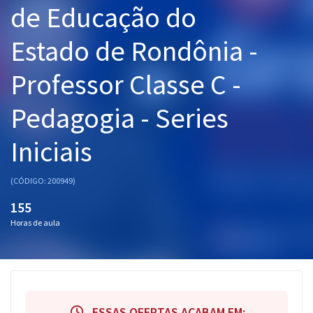
de Educação do
Pós
Estado de Rondônia -
Graduação
Professor Classe C -
OAB
Pedagogia - Series
Mentorias
Iniciais
Questões grátis
Conteúdo gratuito
(CÓDIGO: 200949)
Blog
155
Horas de aula
Aprovados
Atendimento
ESSAS OFERTAS ACABAM EM: