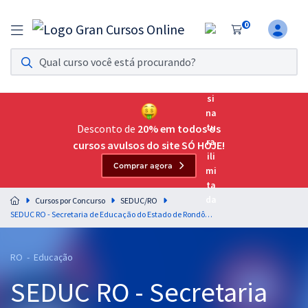
0
Assinatura Ilimitada 11
Acesso a todos os cursos. Teste grátis por 7 dias!
Assinatura OAB Até Passar
Acesso ilimitado a toda preparação para o Exame da
Desconto de
20% em todos os
Ordem, até você passar!
cursos avulsos do site SÓ HOJE!
Comprar agora
Residências Multiprofissionais
Preparação completa e intensiva para as principais
Cursos por Concurso
SEDUC/RO
residências em saúde do Brasil
SEDUC RO - Secretaria de Educação do Estado de Rondônia - Professor Classe C - Pedagogia - Series Iniciais
Concursos
RO - Educação
Assinatura Ilimitada
SEDUC RO - Secretaria
Cursos 20% OFF