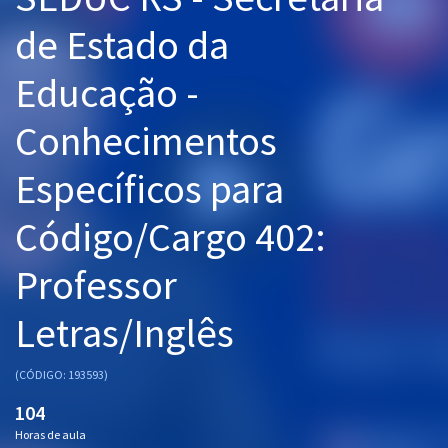
Pós
de Estado da
Graduação
Educação -
OAB
Conhecimentos
Mentorias
Específicos para
Questões grátis
Código/Cargo 402:
Conteúdo gratuito
Professor
Blog
Letras/Inglês
Aprovados
(CÓDIGO: 193593)
Atendimento
104
Horas de aula