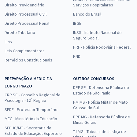
Direito Previdenciário
Serviços Hospitalares
Direito Processual Civil
Banco do Brasil
Direito Processual Penal
IBGE
Direito Tributário
INSS - Instituto Nacional do
Seguro Social
Leis
PRF - Polícia Rodoviária Federal
Leis Complementares
PND
Remédios Constitucionais
PREPARAÇÃO A MÉDIO E A
OUTROS CONCURSOS
LONGO PRAZO
DPE SP - Defensoria Pública do
Estado de São Paulo
CRP SC - Conselho Regional de
Psicologia - 12ª Região
PM MS - Polícia Militar de Mato
Grosso do Sul
SEDF - Professor Temporário
DPE MG - Defensoria Pública de
MEC - Ministério da Educação
Minas Gerais
SEDUC/MT - Secretaria de
TJ MG - Tribunal de Justiça de
Estado de Educação, Esporte e
Minas Gerais