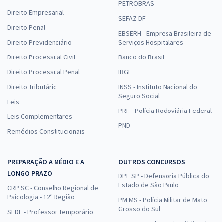
PETROBRAS
Direito Empresarial
SEFAZ DF
Direito Penal
EBSERH - Empresa Brasileira de
Direito Previdenciário
Serviços Hospitalares
Direito Processual Civil
Banco do Brasil
Direito Processual Penal
IBGE
Direito Tributário
INSS - Instituto Nacional do
Seguro Social
Leis
PRF - Polícia Rodoviária Federal
Leis Complementares
PND
Remédios Constitucionais
PREPARAÇÃO A MÉDIO E A
OUTROS CONCURSOS
LONGO PRAZO
DPE SP - Defensoria Pública do
Estado de São Paulo
CRP SC - Conselho Regional de
Psicologia - 12ª Região
PM MS - Polícia Militar de Mato
Grosso do Sul
SEDF - Professor Temporário