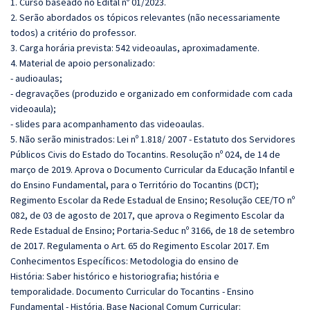
1. Curso baseado no Edital nº 01/2023.
2. Serão abordados os tópicos relevantes (não necessariamente
todos) a critério do professor.
3. Carga horária prevista: 542 videoaulas, aproximadamente.
4. Material de apoio personalizado:
- audioaulas;
- degravações (produzido e organizado em conformidade com cada
videoaula);
- slides para acompanhamento das videoaulas.
5. Não serão ministrados:
Lei nº 1.818/ 2007 - Estatuto dos Servidores
Públicos Civis do Estado do Tocantins. Resolução nº 024, de 14 de
março de 2019. Aprova o Documento Curricular da Educação Infantil e
do Ensino Fundamental, para o Território do Tocantins (DCT);
Regimento Escolar da Rede Estadual de Ensino; Resolução CEE/TO nº
082, de 03 de agosto de 2017, que aprova o Regimento Escolar da
Rede Estadual de Ensino; Portaria-Seduc nº 3166, de 18 de setembro
de 2017. Regulamenta o Art. 65 do Regimento Escolar 2017.
Em
Conhecimentos Específicos: Metodologia do ensino de
História:
Saber histórico e historiografia; história e
temporalidade.
Documento Curricular do Tocantins - Ensino
Fundamental - História. Base Nacional Comum Curricular: