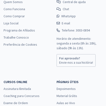
Quem Somos
Central de ajuda
Como Funciona
Chat
Como Comprar
WhatsApp
Loja Social
E-mail
Programa de Afiliados
Telefone: 3003-0894
Trabalhe Conosco
Horário de atendimento:
segunda a sexta (8h às 20h),
Preferência de Cookies
sábado (9h às 13h).
Foi aprovado?
Envie-nos a sua história!
CURSOS ONLINE
PÁGINAS ÚTEIS
Assinatura Ilimitada
Depoimentos
Coaching para Concursos
Material Grátis
Exame de Ordem
Aulas ao Vivo