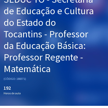
Pós
de Educação e Cultura
Graduação
do Estado do
OAB
Tocantins - Professor
Mentorias
da Educação Básica:
Questões grátis
Professor Regente -
Conteúdo gratuito
Matemática
Blog
Aprovados
(CÓDIGO: 188371)
192
Atendimento
Horas de aula