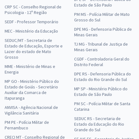
Estado de São Paulo
CRP SC - Conselho Regional de
Psicologia - 12ª Região
PM MS - Polícia Militar de Mato
Grosso do Sul
SEDF - Professor Temporário
DPE MG - Defensoria Pública de
MEC - Ministério da Educação
Minas Gerais
SEDUC/MT - Secretaria de
TJ MG - Tribunal de Justiça de
Estado de Educação, Esporte e
Minas Gerais
Lazer do estado de Mato
Grosso
CGDF - Controladoria Geral do
Distrito Federal
MME - Ministério de Minas e
Energia
DPE RS - Defensoria Pública do
Estado do Rio Grande do Sul
MP GO - Ministério Público do
Estado de Goiás - Secretário
MP SP - Ministério Público do
Auxiliar da Comarca de
Estado de São Paulo
Itapuranga
PM SC - Polícia Militar de Santa
ANVISA - Agência Nacional de
Catarina
Vigilância Sanitária
SEDUC RS - Secretaria de
PM PE - Polícia Militar de
Estado da Educação do Rio
Pernambuco
Grande do Sul
CRECI MT - Conselho Regional de
SEJUS ES - Secretaria da Justiça