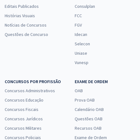
Editais Publicados
Consulplan
Histórias Visuais
FCC
Notícias de Concursos
FGV
Questões de Concurso
Idecan
Selecon
Uniase
Vunesp
CONCURSOS POR PROFISSÃO
EXAME DE ORDEM
Concursos Administrativos
OAB
Concursos Educação
Prova OAB
Concursos Fiscais
Calendário OAB
Concursos Jurídicos
Questões OAB
Concursos Militares
Recursos OAB
Concursos Policiais
Exame de Ordem