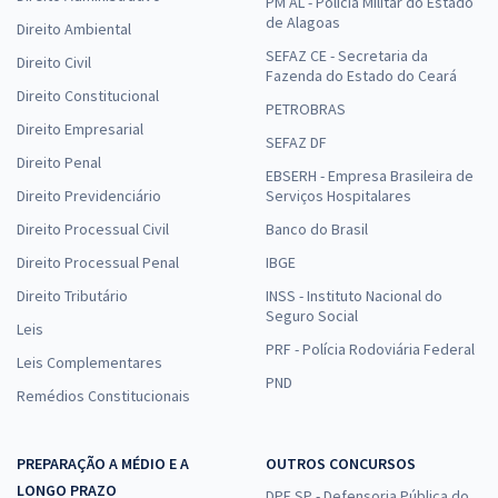
PM AL - Polícia Militar do Estado
de Alagoas
Direito Ambiental
SEFAZ CE - Secretaria da
Direito Civil
Fazenda do Estado do Ceará
Direito Constitucional
PETROBRAS
Direito Empresarial
SEFAZ DF
Direito Penal
EBSERH - Empresa Brasileira de
Direito Previdenciário
Serviços Hospitalares
Direito Processual Civil
Banco do Brasil
Direito Processual Penal
IBGE
Direito Tributário
INSS - Instituto Nacional do
Seguro Social
Leis
PRF - Polícia Rodoviária Federal
Leis Complementares
PND
Remédios Constitucionais
PREPARAÇÃO A MÉDIO E A
OUTROS CONCURSOS
LONGO PRAZO
DPE SP - Defensoria Pública do