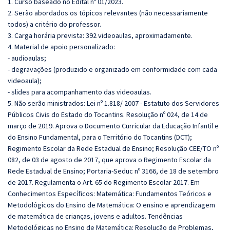
1. Curso baseado no Edital nº 01/2023.
2. Serão abordados os tópicos relevantes (não necessariamente
todos) a critério do professor.
3. Carga horária prevista: 392 videoaulas, aproximadamente.
4. Material de apoio personalizado:
- audioaulas;
- degravações (produzido e organizado em conformidade com cada
videoaula);
- slides para acompanhamento das videoaulas.
5. Não serão ministrados:
Lei nº 1.818/ 2007 - Estatuto dos Servidores
Públicos Civis do Estado do Tocantins. Resolução nº 024, de 14 de
março de 2019. Aprova o Documento Curricular da Educação Infantil e
do Ensino Fundamental, para o Território do Tocantins (DCT);
Regimento Escolar da Rede Estadual de Ensino; Resolução CEE/TO nº
082, de 03 de agosto de 2017, que aprova o Regimento Escolar da
Rede Estadual de Ensino; Portaria-Seduc nº 3166, de 18 de setembro
de 2017. Regulamenta o Art. 65 do Regimento Escolar 2017. Em
Conhecimentos Específicos:
Matemática: Fundamentos Teóricos e
Metodológicos do Ensino de Matemática: O ensino e aprendizagem
de matemática de crianças, jovens e adultos. Tendências
Metodológicas no Ensino de Matemática: Resolução de Problemas,