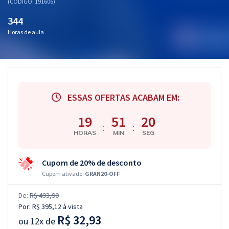
(CÓDIGO: 191606)
344
Horas de aula
ESSAS OFERTAS ACABAM EM:
19
51
19
:
:
HORAS
MIN
SEG
Cupom de 20% de desconto
Cupom ativado:
GRAN20-OFF
De:
R$ 493,90
Por:
R$ 395,12
à vista
R$ 32,93
ou
12x de