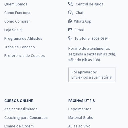
Quem Somos
Central de ajuda
Como Funciona
Chat
Como Comprar
WhatsApp
Loja Social
E-mail
Programa de Afiliados
Telefone: 3003-0894
Trabalhe Conosco
Horário de atendimento:
segunda a sexta (8h às 20h),
Preferência de Cookies
sábado (9h às 13h).
Foi aprovado?
Envie-nos a sua história!
CURSOS ONLINE
PÁGINAS ÚTEIS
Assinatura Ilimitada
Depoimentos
Coaching para Concursos
Material Grátis
Exame de Ordem
Aulas ao Vivo