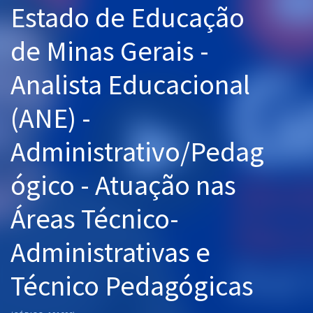
Estado de Educação
Pós
de Minas Gerais -
Graduação
Analista Educacional
OAB
(ANE) -
Mentorias
Administrativo/Pedag
Questões grátis
Conteúdo gratuito
ógico - Atuação nas
Blog
Áreas Técnico-
Aprovados
Administrativas e
Atendimento
Técnico Pedagógicas