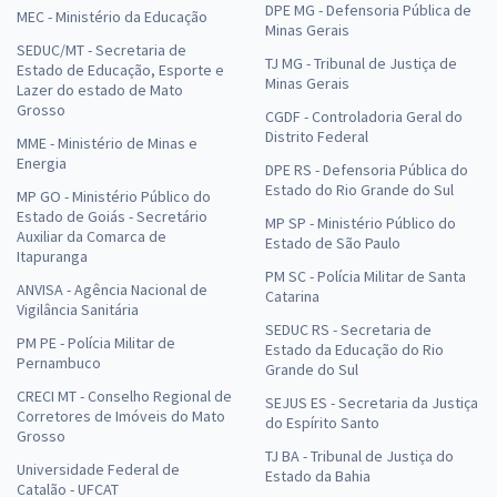
DPE MG - Defensoria Pública de
MEC - Ministério da Educação
Minas Gerais
SEDUC/MT - Secretaria de
TJ MG - Tribunal de Justiça de
Estado de Educação, Esporte e
Minas Gerais
Lazer do estado de Mato
Grosso
CGDF - Controladoria Geral do
Distrito Federal
MME - Ministério de Minas e
Energia
DPE RS - Defensoria Pública do
Estado do Rio Grande do Sul
MP GO - Ministério Público do
Estado de Goiás - Secretário
MP SP - Ministério Público do
Auxiliar da Comarca de
Estado de São Paulo
Itapuranga
PM SC - Polícia Militar de Santa
ANVISA - Agência Nacional de
Catarina
Vigilância Sanitária
SEDUC RS - Secretaria de
PM PE - Polícia Militar de
Estado da Educação do Rio
Pernambuco
Grande do Sul
CRECI MT - Conselho Regional de
SEJUS ES - Secretaria da Justiça
Corretores de Imóveis do Mato
do Espírito Santo
Grosso
TJ BA - Tribunal de Justiça do
Universidade Federal de
Estado da Bahia
Catalão - UFCAT