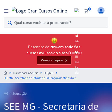
0
Assinatura Ilimitada 11
Acesso a todos os cursos. Teste grátis por 7 dias!
Assinatura OAB Até Passar
Acesso ilimitado a toda preparação para o Exame da
Desconto de
20% em todos os
Ordem, até você passar!
cursos avulsos do site SÓ HOJE!
Comprar agora
Residências Multiprofissionais
Preparação completa e intensiva para as principais
Cursos por Concurso
SEE/MG
residências em saúde do Brasil
SEE MG - Secretaria de Estado de Educação de Minas Gerais - Analista Educacional (ANE) - Administrativo/Pedagógico - Atuação nas Áreas Técnico-Administrativas e Técnico Pedagógicas
Concursos
MG - Educação
Assinatura Ilimitada
SEE MG - Secretaria de
Cursos 20% OFF