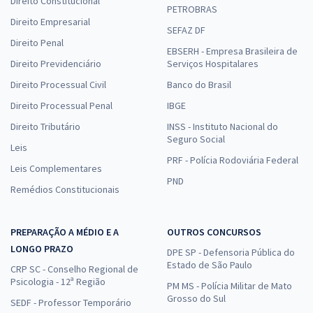
Direito Constitucional
PETROBRAS
Direito Empresarial
SEFAZ DF
Direito Penal
EBSERH - Empresa Brasileira de
Direito Previdenciário
Serviços Hospitalares
Direito Processual Civil
Banco do Brasil
Direito Processual Penal
IBGE
Direito Tributário
INSS - Instituto Nacional do
Seguro Social
Leis
PRF - Polícia Rodoviária Federal
Leis Complementares
PND
Remédios Constitucionais
PREPARAÇÃO A MÉDIO E A
OUTROS CONCURSOS
LONGO PRAZO
DPE SP - Defensoria Pública do
Estado de São Paulo
CRP SC - Conselho Regional de
Psicologia - 12ª Região
PM MS - Polícia Militar de Mato
Grosso do Sul
SEDF - Professor Temporário