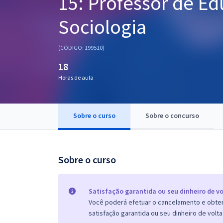
15: Professor de Ed
Pós
Sociologia
Graduação
(CÓDIGO: 199510)
OAB
18
Mentorias
Horas de aula
Questões grátis
Sobre o curso
Sobre o concurso
Conteúdo gratuito
Blog
Sobre o curso
Aprovados
Atendimento
Satisfação garantida ou seu dinheiro de vo
Você poderá efetuar o cancelamento e obter 
satisfação garantida ou seu dinheiro de volta