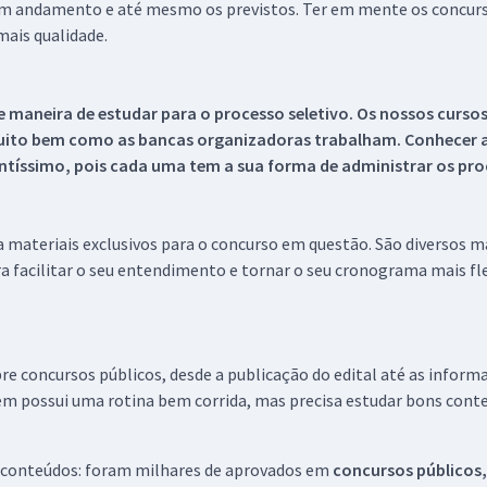
 em andamento e até mesmo os previstos. Ter em mente os concurso
ais qualidade.
 maneira de estudar para o processo seletivo. Os nossos curso
uito bem como as bancas organizadoras trabalham. Conhecer a
tíssimo, pois cada uma tem a sua forma de administrar os proc
 a materiais exclusivos para o concurso em questão. São diversos 
a facilitar o seu entendimento e tornar o seu cronograma mais fle
re concursos públicos, desde a publicação do edital até as inform
em possui uma rotina bem corrida, mas precisa estudar bons conte
 conteúdos: foram milhares de aprovados em
concursos públicos,