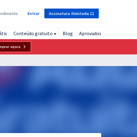
Assinatura
Ilimitada
11
endimento
Entrar
átis
Conteúdo gratuito
Blog
Aprovados
mprar agora