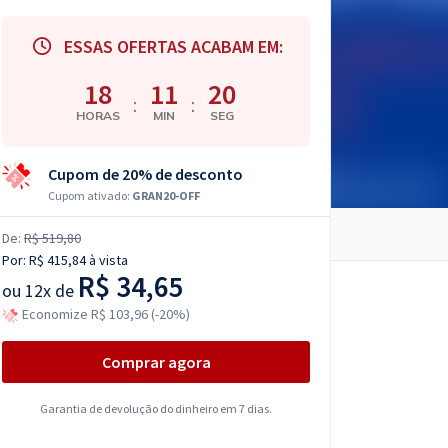
ESSAS OFERTAS ACABAM EM:
18
11
20
:
:
HORAS
MIN
SEG
Cupom de 20% de desconto
Cupom ativado:
GRAN20-OFF
De:
R$ 519,80
Por:
R$ 415,84
à vista
R$ 34,65
ou
12x de
Economize R$ 103,96 (-20%)
Comprar agora
Garantia de devolução do dinheiro em 7 dias.