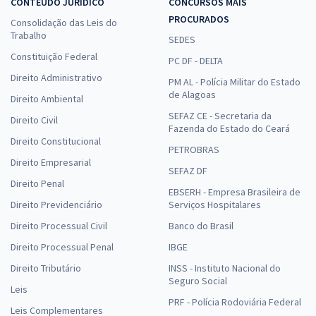
CONTEÚDO JURÍDICO
CONCURSOS MAIS
PROCURADOS
Consolidação das Leis do
Trabalho
SEDES
Constituição Federal
PC DF - DELTA
Direito Administrativo
PM AL - Polícia Militar do Estado
de Alagoas
Direito Ambiental
SEFAZ CE - Secretaria da
Direito Civil
Fazenda do Estado do Ceará
Direito Constitucional
PETROBRAS
Direito Empresarial
SEFAZ DF
Direito Penal
EBSERH - Empresa Brasileira de
Direito Previdenciário
Serviços Hospitalares
Direito Processual Civil
Banco do Brasil
Direito Processual Penal
IBGE
Direito Tributário
INSS - Instituto Nacional do
Seguro Social
Leis
PRF - Polícia Rodoviária Federal
Leis Complementares