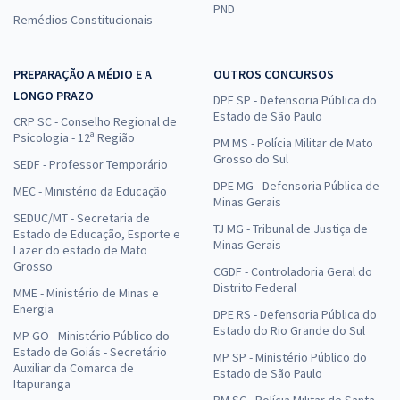
PND
Remédios Constitucionais
PREPARAÇÃO A MÉDIO E A
OUTROS CONCURSOS
LONGO PRAZO
DPE SP - Defensoria Pública do
Estado de São Paulo
CRP SC - Conselho Regional de
Psicologia - 12ª Região
PM MS - Polícia Militar de Mato
Grosso do Sul
SEDF - Professor Temporário
DPE MG - Defensoria Pública de
MEC - Ministério da Educação
Minas Gerais
SEDUC/MT - Secretaria de
TJ MG - Tribunal de Justiça de
Estado de Educação, Esporte e
Minas Gerais
Lazer do estado de Mato
Grosso
CGDF - Controladoria Geral do
Distrito Federal
MME - Ministério de Minas e
Energia
DPE RS - Defensoria Pública do
Estado do Rio Grande do Sul
MP GO - Ministério Público do
Estado de Goiás - Secretário
MP SP - Ministério Público do
Auxiliar da Comarca de
Estado de São Paulo
Itapuranga
PM SC - Polícia Militar de Santa