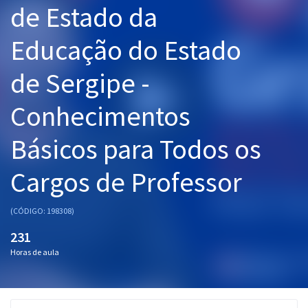
de Estado da
Pós
Educação do Estado
Graduação
de Sergipe -
OAB
Conhecimentos
Mentorias
Básicos para Todos os
Questões grátis
Conteúdo gratuito
Cargos de Professor
Blog
(CÓDIGO: 198308)
Aprovados
231
Horas de aula
Atendimento