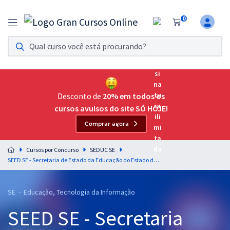
0
Assinatura Ilimitada 11
Acesso a todos os cursos. Teste grátis por 7 dias!
Assinatura OAB Até Passar
Acesso ilimitado a toda preparação para o Exame da
Desconto de
20% em todos os
Ordem, até você passar!
cursos avulsos do site SÓ HOJE!
Comprar agora
Residências Multiprofissionais
Preparação completa e intensiva para as principais
Cursos por Concurso
SEDUC SE
residências em saúde do Brasil
SEED SE - Secretaria de Estado da Educação do Estado de Sergipe - Conhecimentos Básicos para Todos os Cargos de Professor
Concursos
SE - Educação, Tecnologia da Informação
Assinatura Ilimitada
SEED SE - Secretaria
Cursos 20% OFF