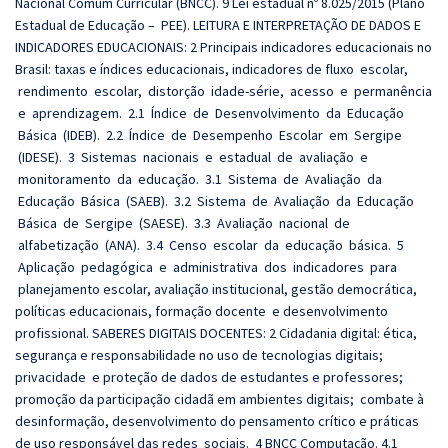
Nacional Comum Curricular (BNCC). 9 Lei estadual nº 8.025/2015 (Plano
Estadual de Educação – PEE). LEITURA E INTERPRETAÇÃO DE DADOS E
INDICADORES EDUCACIONAIS: 2 Principais indicadores educacionais no
Brasil: taxas e índices educacionais, indicadores de fluxo escolar,
rendimento escolar, distorção idade‐série, acesso e permanência
e aprendizagem. 2.1 Índice de Desenvolvimento da Educação
Básica (IDEB). 2.2 Índice de Desempenho Escolar em Sergipe
(IDESE). 3 Sistemas nacionais e estadual de avaliação e
monitoramento da educação. 3.1 Sistema de Avaliação da
Educação Básica (SAEB). 3.2 Sistema de Avaliação da Educação
Básica de Sergipe (SAESE). 3.3 Avaliação nacional de
alfabetização (ANA). 3.4 Censo escolar da educação básica. 5
Aplicação pedagógica e administrativa dos indicadores para
planejamento escolar, avaliação institucional, gestão democrática,
políticas educacionais, formação docente e desenvolvimento
profissional. SABERES DIGITAIS DOCENTES: 2 Cidadania digital: ética,
segurança e responsabilidade no uso de tecnologias digitais;
privacidade e proteção de dados de estudantes e professores;
promoção da participação cidadã em ambientes digitais; combate à
desinformação, desenvolvimento do pensamento crítico e práticas
de uso responsável das redes sociais. 4 BNCC Computação. 4.1