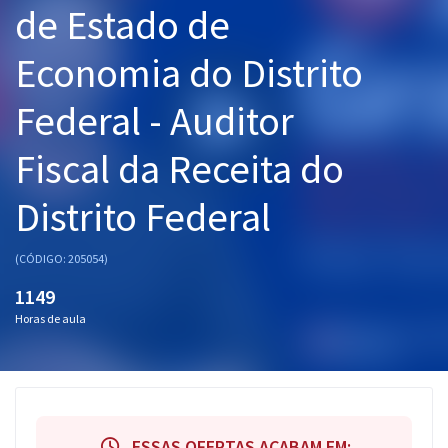
de Estado de
Pós
Economia do Distrito
Graduação
Federal - Auditor
OAB
Fiscal da Receita do
Mentorias
Distrito Federal
Questões grátis
Conteúdo gratuito
(CÓDIGO: 205054)
Blog
1149
Horas de aula
Aprovados
Atendimento
ESSAS OFERTAS ACABAM EM: