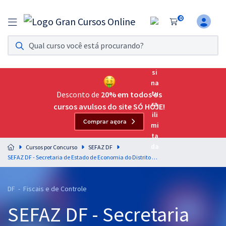
0
Assinatura Ilimitada 11
Acesso a todos os cursos. Teste grátis por 7 dias!
Assinatura OAB Até Passar
Acesso ilimitado a toda preparação para o Exame da
Desconto de
20% em todos os
Ordem, até você passar!
cursos avulsos do site SÓ HOJE!
Comprar agora
Residências Multiprofissionais
Preparação completa e intensiva para as principais
Cursos por Concurso
SEFAZ DF
residências em saúde do Brasil
SEFAZ DF - Secretaria de Estado de Economia do Distrito Federal - Auditor Fiscal da Receita do Distrito Federal
Concursos
DF - Fiscais e de Controle
Assinatura Ilimitada
SEFAZ DF - Secretaria
Cursos 20% OFF