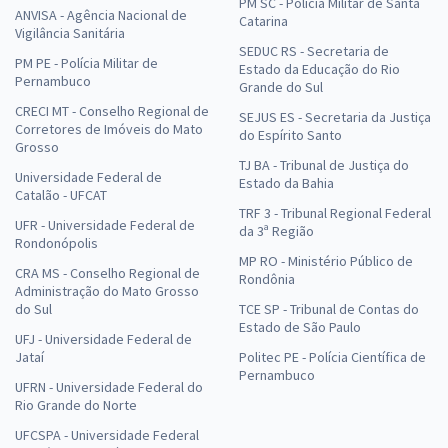
PM SC - Polícia Militar de Santa
ANVISA - Agência Nacional de
Catarina
Vigilância Sanitária
SEDUC RS - Secretaria de
PM PE - Polícia Militar de
Estado da Educação do Rio
Pernambuco
Grande do Sul
CRECI MT - Conselho Regional de
SEJUS ES - Secretaria da Justiça
Corretores de Imóveis do Mato
do Espírito Santo
Grosso
TJ BA - Tribunal de Justiça do
Universidade Federal de
Estado da Bahia
Catalão - UFCAT
TRF 3 - Tribunal Regional Federal
UFR - Universidade Federal de
da 3ª Região
Rondonópolis
MP RO - Ministério Público de
CRA MS - Conselho Regional de
Rondônia
Administração do Mato Grosso
do Sul
TCE SP - Tribunal de Contas do
Estado de São Paulo
UFJ - Universidade Federal de
Jataí
Politec PE - Polícia Científica de
Pernambuco
UFRN - Universidade Federal do
Rio Grande do Norte
UFCSPA - Universidade Federal