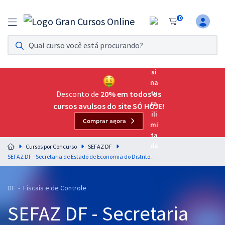
0
Assinatura Ilimitada 11
Acesso a todos os cursos. Teste grátis por 7 dias!
Assinatura OAB Até Passar
Acesso ilimitado a toda preparação para o Exame da
Desconto de
20% em todos os
Ordem, até você passar!
cursos avulsos do site SÓ HOJE!
Comprar agora
Residências Multiprofissionais
Preparação completa e intensiva para as principais
Cursos por Concurso
SEFAZ DF
residências em saúde do Brasil
SEFAZ DF - Secretaria de Estado de Economia do Distrito Federal - Conhecimentos Básicos para o cargo de Auditor Fiscal da Receita do Distrito Federal
Concursos
DF - Fiscais e de Controle
Assinatura Ilimitada
SEFAZ DF - Secretaria
Cursos 20% OFF