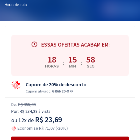
Horas de aula
ESSAS OFERTAS ACABAM EM:
18
15
58
:
:
HORAS
MIN
SEG
Cupom de 20% de desconto
Cupom ativado:
GRAN20-OFF
De:
R$ 355,35
Por:
R$ 284,28
à vista
R$ 23,69
ou
12x de
Economize R$ 71,07 (-20%)