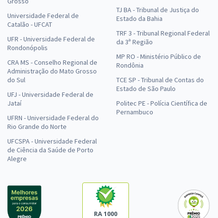
Grosso
TJ BA - Tribunal de Justiça do
Universidade Federal de
Estado da Bahia
Catalão - UFCAT
TRF 3 - Tribunal Regional Federal
UFR - Universidade Federal de
da 3ª Região
Rondonópolis
MP RO - Ministério Público de
CRA MS - Conselho Regional de
Rondônia
Administração do Mato Grosso
do Sul
TCE SP - Tribunal de Contas do
Estado de São Paulo
UFJ - Universidade Federal de
Jataí
Politec PE - Polícia Científica de
Pernambuco
UFRN - Universidade Federal do
Rio Grande do Norte
UFCSPA - Universidade Federal
de Ciência da Saúde de Porto
Alegre
RA 1000