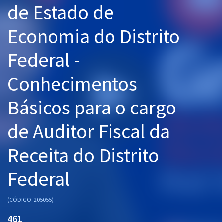
de Estado de
Pós
Economia do Distrito
Graduação
Federal -
OAB
Conhecimentos
Mentorias
Básicos para o cargo
Questões grátis
Conteúdo gratuito
de Auditor Fiscal da
Blog
Receita do Distrito
Aprovados
Federal
Atendimento
(CÓDIGO: 205055)
461