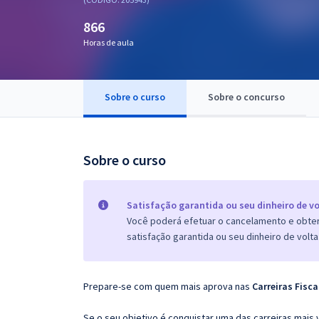
Pós
866
Graduação
Horas de aula
OAB
Sobre o curso
Sobre o concurso
Mentorias
Questões grátis
Sobre o curso
Conteúdo gratuito
Blog
Satisfação garantida ou seu dinheiro de vo
Você poderá efetuar o cancelamento e obter 
Aprovados
satisfação garantida ou seu dinheiro de volta
Atendimento
Prepare-se com quem mais aprova nas
Carreiras Fisca
Se o seu objetivo é conquistar uma das carreiras mais 