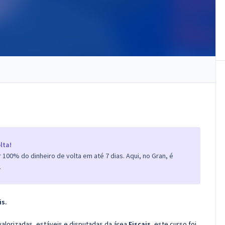
lta!
100% do dinheiro de volta em até 7 dias. Aqui, no Gran, é
.
is.
valorizadas, estáveis e disputadas da área
Fiscais
, este curso foi