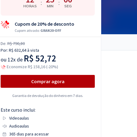
:
:
HORAS
MIN
SEG
Cupom de 20% de desconto
Cupom ativado:
GRAN20-OFF
De:
R$ 790,80
Por:
R$ 632,64
à vista
R$ 52,72
ou
12x de
Economize R$ 158,16 (-20%)
Comprar agora
Garantia de devolução do dinheiro em 7 dias.
Este curso inclui:
Videoaulas
Audioaulas
365 dias para acessar