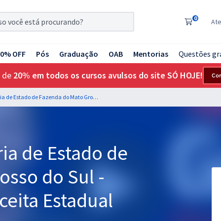
0
At
20% OFF
Pós
Graduação
OAB
Mentorias
Questões gr
 de
20% em todos os cursos avulsos do site SÓ HOJE!
Co
SEFAZ MS - Secretaria de Estado de Fazenda do Mato Grosso do Sul - Auditor Fiscal da Receita Estadual
ia de Estado de
osso do Sul -
ceita Estadual