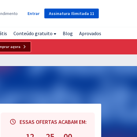
Assinatura
Ilimitada
11
endimento
Entrar
átis
Conteúdo gratuito
Blog
Aprovados
mprar agora
ESSAS OFERTAS ACABAM EM:
12
24
59