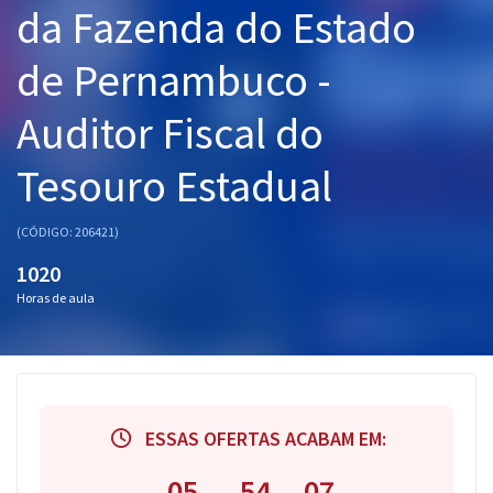
da Fazenda do Estado
Pós
de Pernambuco -
Graduação
Auditor Fiscal do
OAB
Tesouro Estadual
Mentorias
Questões grátis
(CÓDIGO: 206421)
1020
Conteúdo gratuito
Horas de aula
Blog
Aprovados
Atendimento
ESSAS OFERTAS ACABAM EM:
05
54
06