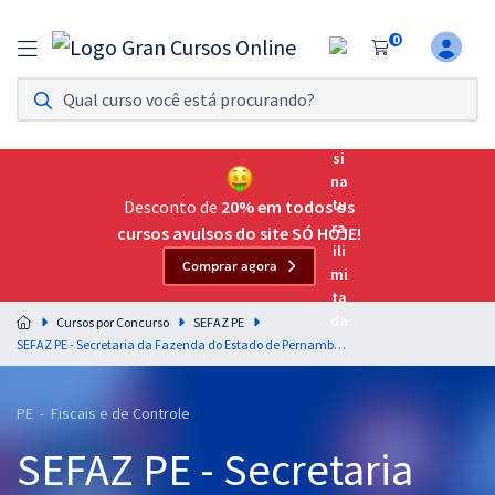
0
Assinatura Ilimitada 11
Acesso a todos os cursos. Teste grátis por 7 dias!
Assinatura OAB Até Passar
Acesso ilimitado a toda preparação para o Exame da
Desconto de
20% em todos os
Ordem, até você passar!
cursos avulsos do site SÓ HOJE!
Comprar agora
Residências Multiprofissionais
Preparação completa e intensiva para as principais
Cursos por Concurso
SEFAZ PE
residências em saúde do Brasil
SEFAZ PE - Secretaria da Fazenda do Estado de Pernambuco - Auditor Fiscal do Tesouro Estadual
Concursos
PE - Fiscais e de Controle
Assinatura Ilimitada
SEFAZ PE - Secretaria
Cursos 20% OFF