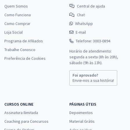
Quem Somos
Central de ajuda
Como Funciona
Chat
Como Comprar
WhatsApp
Loja Social
E-mail
Programa de Afiliados
Telefone: 3003-0894
Trabalhe Conosco
Horário de atendimento:
segunda a sexta (8h às 20h),
Preferência de Cookies
sábado (9h às 13h).
Foi aprovado?
Envie-nos a sua história!
CURSOS ONLINE
PÁGINAS ÚTEIS
Assinatura Ilimitada
Depoimentos
Coaching para Concursos
Material Grátis
Exame de Ordem
Aulas ao Vivo