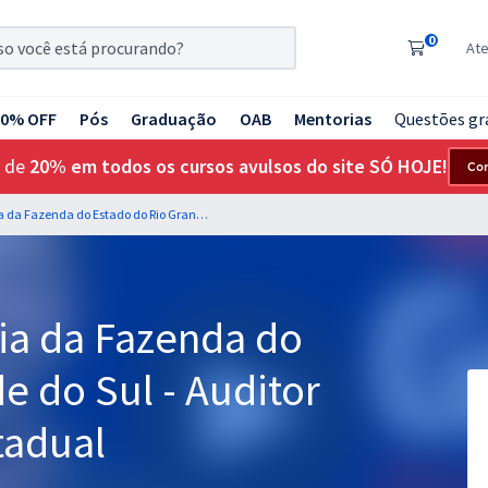
0
At
20% OFF
Pós
Graduação
OAB
Mentorias
Questões gr
 de
20% em todos os cursos avulsos do site SÓ HOJE!
Co
SEFAZ RS - Secretaria da Fazenda do Estado do Rio Grande do Sul - Auditor Fiscal da Receita Estadual
ia da Fazenda do
e do Sul - Auditor
tadual