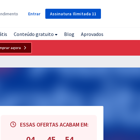
Assinatura
Ilimitada
11
endimento
Entrar
átis
Conteúdo gratuito
Blog
Aprovados
mprar agora
ESSAS OFERTAS ACABAM EM:
04
45
53