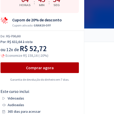
:
:
HORAS
MIN
SEG
Cupom de 20% de desconto
Cupom ativado:
GRAN20-OFF
De:
R$ 790,80
Por:
R$ 632,64
à vista
R$ 52,72
ou
12x de
Economize R$ 158,16 (-20%)
Comprar agora
Garantia de devolução do dinheiro em 7 dias.
Este curso inclui:
Videoaulas
Audioaulas
365 dias para acessar