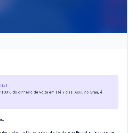
lta!
100% do dinheiro de volta em até 7 dias. Aqui, no Gran, é
.
is.
valorizadas, estáveis e disputadas da área
Fiscal
, este curso foi