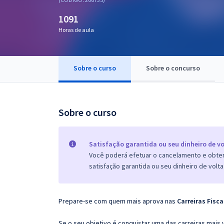
Pós
1091
Graduação
Horas de aula
OAB
Sobre o curso
Sobre o concurso
Mentorias
Questões grátis
Sobre o curso
Conteúdo gratuito
Blog
Satisfação garantida ou seu dinheiro de vo
Você poderá efetuar o cancelamento e obter 
Aprovados
satisfação garantida ou seu dinheiro de volta
Atendimento
Prepare-se com quem mais aprova nas
Carreiras Fisca
Se o seu objetivo é conquistar uma das carreiras mais 