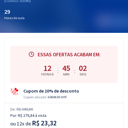
(CÓDIGO: 201045)
29
Horas de aula
ESSAS OFERTAS ACABAM EM:
12
45
01
:
:
HORAS
MIN
SEG
Cupom de 20% de desconto
Cupom ativado:
GRAN20-OFF
De:
R$ 349,80
Por:
R$ 279,84
à vista
R$ 23,32
ou
12x de