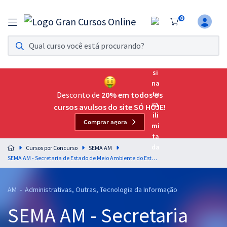
0
Assinatura Ilimitada 11
Acesso a todos os cursos. Teste grátis por 7 dias!
Assinatura OAB Até Passar
Acesso ilimitado a toda preparação para o Exame da
Desconto de
20% em todos os
Ordem, até você passar!
cursos avulsos do site SÓ HOJE!
Comprar agora
Residências Multiprofissionais
Preparação completa e intensiva para as principais
Cursos por Concurso
SEMA AM
residências em saúde do Brasil
SEMA AM - Secretaria de Estado de Meio Ambiente do Estado do Amazonas - Conhecimentos Específicos para o Cargo 4: Analista Ambiental – Especialidade: Comunicação Social
Concursos
AM - Administrativas, Outras, Tecnologia da Informação
Assinatura Ilimitada
SEMA AM - Secretaria
Cursos 20% OFF