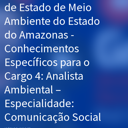
de Estado de Meio
Pós
Ambiente do Estado
Graduação
do Amazonas -
OAB
Conhecimentos
Mentorias
Específicos para o
Questões grátis
Conteúdo gratuito
Cargo 4: Analista
Blog
Ambiental –
Aprovados
Especialidade:
Atendimento
Comunicação Social