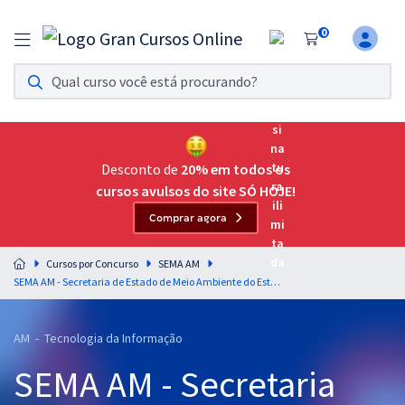
0
Assinatura Ilimitada 11
Acesso a todos os cursos. Teste grátis por 7 dias!
Assinatura OAB Até Passar
Acesso ilimitado a toda preparação para o Exame da
Desconto de
20% em todos os
Ordem, até você passar!
cursos avulsos do site SÓ HOJE!
Comprar agora
Residências Multiprofissionais
Preparação completa e intensiva para as principais
Cursos por Concurso
SEMA AM
residências em saúde do Brasil
SEMA AM - Secretaria de Estado de Meio Ambiente do Estado do Amazonas - Conhecimentos Específicos para o Cargo de Técnico de Nível Superior - Especialidade: Análise de Redes
Concursos
AM - Tecnologia da Informação
Assinatura Ilimitada
SEMA AM - Secretaria
Cursos 20% OFF