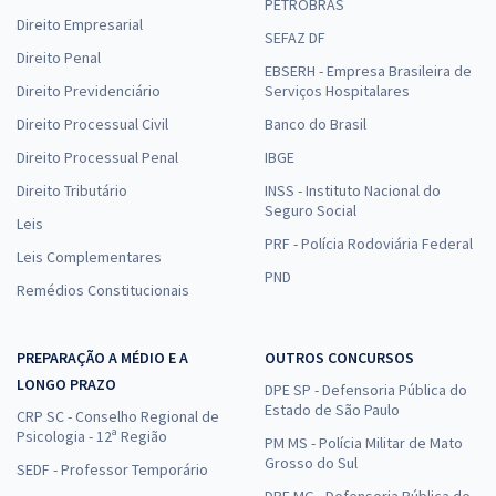
PETROBRAS
Direito Empresarial
SEFAZ DF
Direito Penal
EBSERH - Empresa Brasileira de
Direito Previdenciário
Serviços Hospitalares
Direito Processual Civil
Banco do Brasil
Direito Processual Penal
IBGE
Direito Tributário
INSS - Instituto Nacional do
Seguro Social
Leis
PRF - Polícia Rodoviária Federal
Leis Complementares
PND
Remédios Constitucionais
PREPARAÇÃO A MÉDIO E A
OUTROS CONCURSOS
LONGO PRAZO
DPE SP - Defensoria Pública do
Estado de São Paulo
CRP SC - Conselho Regional de
Psicologia - 12ª Região
PM MS - Polícia Militar de Mato
Grosso do Sul
SEDF - Professor Temporário
DPE MG - Defensoria Pública de