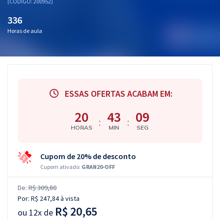
(CÓDIGO: 200952)
336
Horas de aula
ESSAS OFERTAS ACABAM EM:
20
43
08
:
:
HORAS
MIN
SEG
Cupom de 20% de desconto
Cupom ativado:
GRAN20-OFF
De:
R$ 309,80
Por:
R$ 247,84
à vista
R$ 20,65
ou
12x de