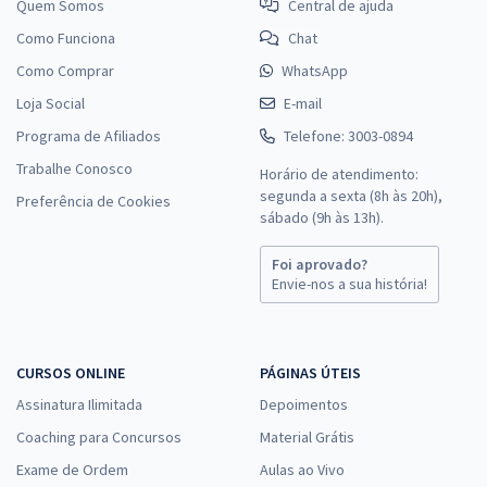
Quem Somos
Central de ajuda
Como Funciona
Chat
Como Comprar
WhatsApp
Loja Social
E-mail
Programa de Afiliados
Telefone: 3003-0894
Trabalhe Conosco
Horário de atendimento:
segunda a sexta (8h às 20h),
Preferência de Cookies
sábado (9h às 13h).
Foi aprovado?
Envie-nos a sua história!
CURSOS ONLINE
PÁGINAS ÚTEIS
Assinatura Ilimitada
Depoimentos
Coaching para Concursos
Material Grátis
Exame de Ordem
Aulas ao Vivo