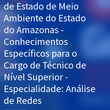
de Estado de Meio
Pós
Ambiente do Estado
Graduação
do Amazonas -
OAB
Conhecimentos
Mentorias
Específicos para o
Questões grátis
Conteúdo gratuito
Cargo de Técnico de
Blog
Nível Superior -
Aprovados
Especialidade: Análise
Atendimento
de Redes