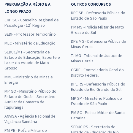
PREPARAÇÃO A MÉDIO E A
OUTROS CONCURSOS
LONGO PRAZO
DPE SP - Defensoria Pública do
Estado de São Paulo
CRP SC - Conselho Regional de
Psicologia - 12ª Região
PM MS - Polícia Militar de Mato
Grosso do Sul
SEDF - Professor Temporário
DPE MG - Defensoria Pública de
MEC - Ministério da Educação
Minas Gerais
SEDUC/MT - Secretaria de
TJ MG - Tribunal de Justiça de
Estado de Educação, Esporte e
Minas Gerais
Lazer do estado de Mato
Grosso
CGDF - Controladoria Geral do
Distrito Federal
MME - Ministério de Minas e
Energia
DPE RS - Defensoria Pública do
Estado do Rio Grande do Sul
MP GO - Ministério Público do
Estado de Goiás - Secretário
MP SP - Ministério Público do
Auxiliar da Comarca de
Estado de São Paulo
Itapuranga
PM SC - Polícia Militar de Santa
ANVISA - Agência Nacional de
Catarina
Vigilância Sanitária
SEDUC RS - Secretaria de
PM PE - Polícia Militar de
Estado da Educação do Rio