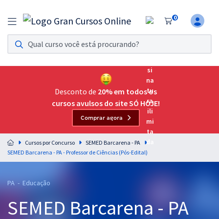
0
Assinatura Ilimitada 11
Acesso a todos os cursos. Teste grátis por 7 dias!
Assinatura OAB Até Passar
Acesso ilimitado a toda preparação para o Exame da
Desconto de
20% em todos os
Ordem, até você passar!
cursos avulsos do site SÓ HOJE!
Comprar agora
Residências Multiprofissionais
Preparação completa e intensiva para as principais
Cursos por Concurso
SEMED Barcarena - PA
residências em saúde do Brasil
SEMED Barcarena - PA - Professor de Ciências (Pós-Edital)
Concursos
PA - Educação
Assinatura Ilimitada
SEMED Barcarena - PA
Cursos 20% OFF