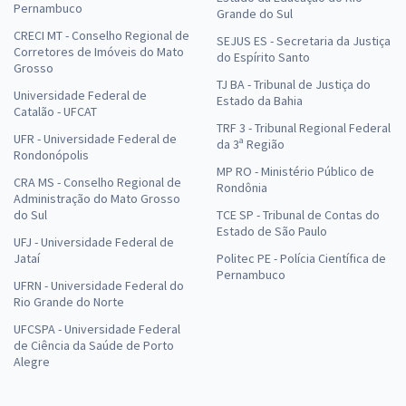
Pernambuco
Grande do Sul
CRECI MT - Conselho Regional de
SEJUS ES - Secretaria da Justiça
Corretores de Imóveis do Mato
do Espírito Santo
Grosso
TJ BA - Tribunal de Justiça do
Universidade Federal de
Estado da Bahia
Catalão - UFCAT
TRF 3 - Tribunal Regional Federal
UFR - Universidade Federal de
da 3ª Região
Rondonópolis
MP RO - Ministério Público de
CRA MS - Conselho Regional de
Rondônia
Administração do Mato Grosso
do Sul
TCE SP - Tribunal de Contas do
Estado de São Paulo
UFJ - Universidade Federal de
Jataí
Politec PE - Polícia Científica de
Pernambuco
UFRN - Universidade Federal do
Rio Grande do Norte
UFCSPA - Universidade Federal
de Ciência da Saúde de Porto
Alegre