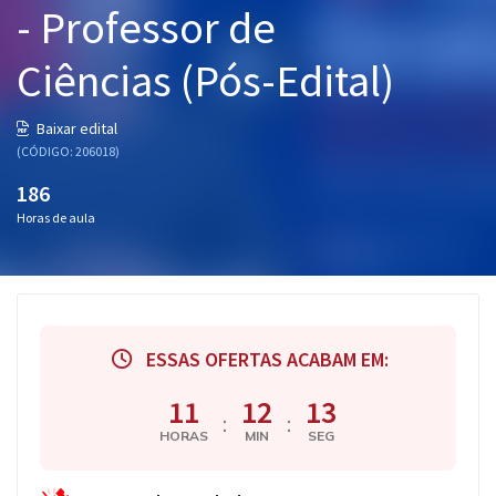
- Professor de
Pós
Ciências (Pós-Edital)
Graduação
OAB
Baixar edital
(CÓDIGO: 206018)
Mentorias
186
Horas de aula
Questões grátis
Conteúdo gratuito
Blog
ESSAS OFERTAS ACABAM EM:
Aprovados
11
12
13
:
:
Atendimento
HORAS
MIN
SEG