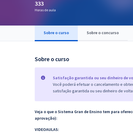
333
Pós
Horas de aula
Graduação
Sobre o curso
Sobre o concurso
OAB
Mentorias
Sobre o curso
Questões grátis
Conteúdo gratuito
Satisfação garantida ou seu dinheiro de vo
Você poderá efetuar o cancelamento e obter 
Blog
satisfação garantida ou seu dinheiro de volta
Aprovados
Veja o que o Sistema Gran de Ensino tem para ofer
Atendimento
aprovação):
VIDEOAULAS: