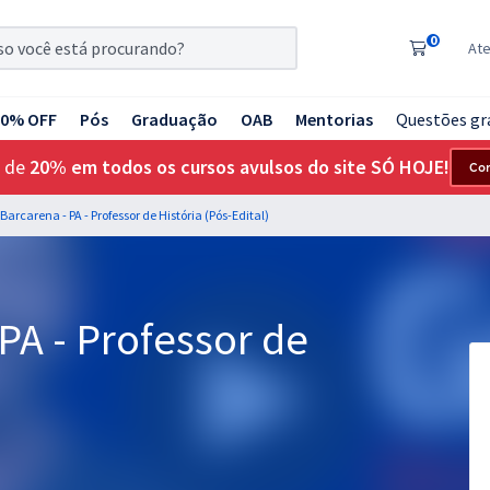
0
At
20% OFF
Pós
Graduação
OAB
Mentorias
Questões gr
 de
20% em todos os cursos avulsos do site SÓ HOJE!
Co
arcarena - PA - Professor de História (Pós-Edital)
PA - Professor de
)