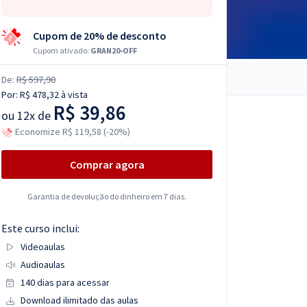
Cupom de 20% de desconto
Cupom ativado:
GRAN20-OFF
De:
R$ 597,90
Por:
R$ 478,32
à vista
R$ 39,86
ou
12x de
Economize R$ 119,58 (-20%)
Comprar agora
Garantia de devolução do dinheiro em 7 dias.
Este curso inclui:
Videoaulas
Audioaulas
140 dias para acessar
Download ilimitado das aulas