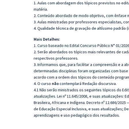
1. Aulas com abordagem dos tópicos previstos no edita
matéria.
2. Conteúdo abordado de modo objetivo, com ênfase n
3. Aulas ministradas por professores especialistas, co
4. Qualidade técnica de gravação de altíssimo padrão (
Mais Detalhes:
1. Curso baseado no Edital Concurso Público N° 01/2026
2. Serão abordados os tópicos mais relevantes de cada
respectivos professores.
3. Informamos que, para facilitar a compreensão e a a
determinadas disciplinas foram organizadas com base n
acordo com a ordem dos tópicos do conteúdo program
4. O curso
não
contemplará Redação discursiva.
4.1 Não serão ministrados os seguintes tópicos do Edita
atualizações. Lei nº 11.645/2008, e suas atualizações: E
Brasileira, Africana e Indígena. Decreto nº 12.686/2025 
de Educação Especial Inclusiva, e suas atualizações; D
aprendizagens e uso pedagógico dos resultados.