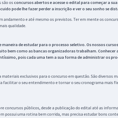
s são os
concursos abertos e acesse o edital para começar a sua
ido pode lhe fazer perder a inscrição e ver o seu sonho se dis
 em andamento e até mesmo os previstos. Ter em mente os concurso
ais qualidade.
 maneira de estudar para o processo seletivo. Os nossos curso
uito bem como as bancas organizadoras trabalham. Conhecer a
tíssimo, pois cada uma tem a sua forma de administrar os proc
 a materiais exclusivos para o concurso em questão. São diversos 
a facilitar o seu entendimento e tornar o seu cronograma mais fle
re concursos públicos, desde a publicação do edital até as inform
em possui uma rotina bem corrida, mas precisa estudar bons conte