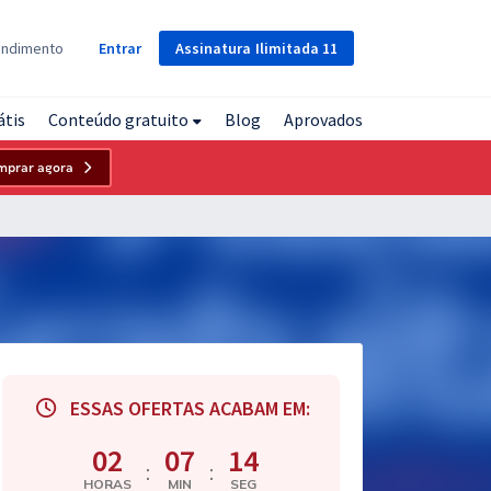
Assinatura
Ilimitada
11
endimento
Entrar
átis
Conteúdo gratuito
Blog
Aprovados
mprar agora
ESSAS OFERTAS ACABAM EM:
02
07
13
:
:
HORAS
MIN
SEG