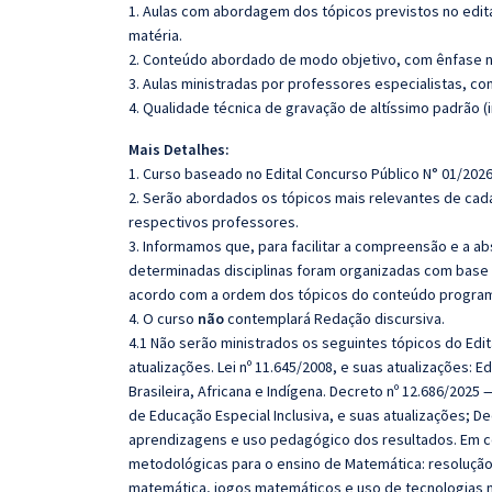
1. Aulas com abordagem dos tópicos previstos no edita
matéria.
2. Conteúdo abordado de modo objetivo, com ênfase n
3. Aulas ministradas por professores especialistas, co
4. Qualidade técnica de gravação de altíssimo padrão (
Mais Detalhes:
1. Curso baseado no Edital Concurso Público N° 01/2026
2. Serão abordados os tópicos mais relevantes de cada
respectivos professores.
3. Informamos que, para facilitar a compreensão e a a
determinadas disciplinas foram organizadas com base n
acordo com a ordem dos tópicos do conteúdo program
4. O curso
não
contemplará Redação discursiva.
4.1 Não serão ministrados os seguintes tópicos do Edita
atualizações. Lei nº 11.645/2008, e suas atualizações: E
Brasileira, Africana e Indígena. Decreto nº 12.686/2025 
de Educação Especial Inclusiva, e suas atualizações; D
aprendizagens e uso pedagógico dos resultados. Em 
metodológicas para o ensino de Matemática: resoluçã
matemática, jogos matemáticos e uso de tecnologias 