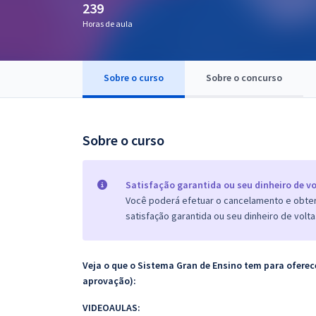
239
Pós
Horas de aula
Graduação
Sobre o curso
Sobre o concurso
OAB
Mentorias
Sobre o curso
Questões grátis
Conteúdo gratuito
Satisfação garantida ou seu dinheiro de vo
Você poderá efetuar o cancelamento e obter 
Blog
satisfação garantida ou seu dinheiro de volta
Aprovados
Veja o que o Sistema Gran de Ensino tem para ofer
Atendimento
aprovação):
VIDEOAULAS: