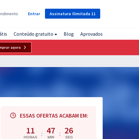
Assinatura
Ilimitada
11
endimento
Entrar
átis
Conteúdo gratuito
Blog
Aprovados
mprar agora
ESSAS OFERTAS ACABAM EM:
11
47
25
:
:
HORAS
MIN
SEG