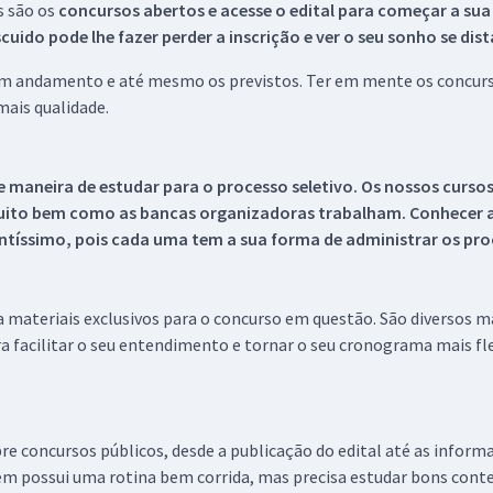
s são os
concursos abertos e acesse o edital para começar a sua
ido pode lhe fazer perder a inscrição e ver o seu sonho se dis
 em andamento e até mesmo os previstos. Ter em mente os concurso
ais qualidade.
 maneira de estudar para o processo seletivo. Os nossos curso
uito bem como as bancas organizadoras trabalham. Conhecer a
tíssimo, pois cada uma tem a sua forma de administrar os proc
 a materiais exclusivos para o concurso em questão. São diversos 
a facilitar o seu entendimento e tornar o seu cronograma mais fle
re concursos públicos, desde a publicação do edital até as inform
em possui uma rotina bem corrida, mas precisa estudar bons conte