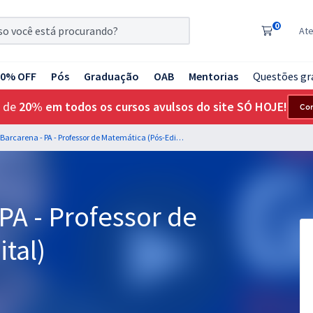
0
At
20% OFF
Pós
Graduação
OAB
Mentorias
Questões gr
 de
20% em todos os cursos avulsos do site SÓ HOJE!
Co
SEMED Barcarena - PA - Professor de Matemática (Pós-Edital)
PA - Professor de
tal)