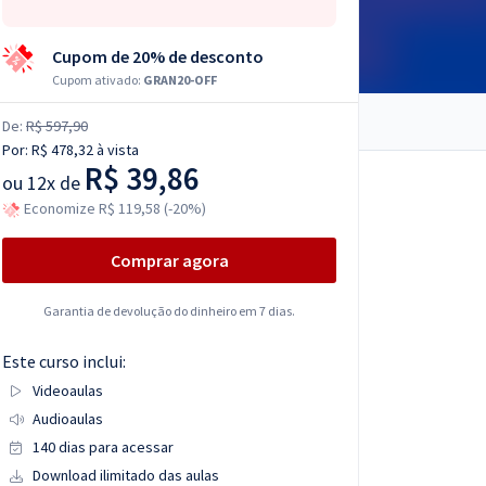
Cupom de 20% de desconto
Cupom ativado:
GRAN20-OFF
De:
R$ 597,90
Por:
R$ 478,32
à vista
R$ 39,86
ou
12x de
Economize R$ 119,58 (-20%)
Comprar agora
Garantia de devolução do dinheiro em 7 dias.
Este curso inclui:
Videoaulas
Audioaulas
140 dias para acessar
Download ilimitado das aulas