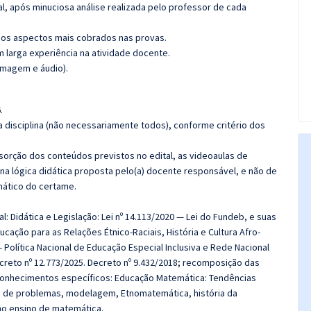
l, após minuciosa análise realizada pelo professor de cada
os aspectos mais cobrados nas provas.
m larga experiência na atividade docente.
imagem e áudio).
.
 disciplina (não necessariamente todos), conforme critério dos
bsorção dos conteúdos previstos no edital, as videoaulas de
a lógica didática proposta pelo(a) docente responsável, e não de
ático do certame.
l: Didática e Legislação: Lei nº 14.113/2020 — Lei do Fundeb, e suas
ducação para as Relações Étnico-Raciais, História e Cultura Afro-
— Política Nacional de Educação Especial Inclusiva e Rede Nacional
ecreto nº 12.773/2025. Decreto nº 9.432/2018; recomposição das
conhecimentos específicos:
Educação Matemática: Tendências
o de problemas, modelagem, Etnomatemática, história da
no ensino de matemática.