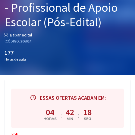
- Profissional de Apoio
Pós
Escolar (Pós-Edital)
Graduação
OAB
Baixar edital
(CÓDIGO: 206014)
Mentorias
177
Horas de aula
Questões grátis
Conteúdo gratuito
Blog
ESSAS OFERTAS ACABAM EM:
Aprovados
04
42
17
:
:
Atendimento
HORAS
MIN
SEG