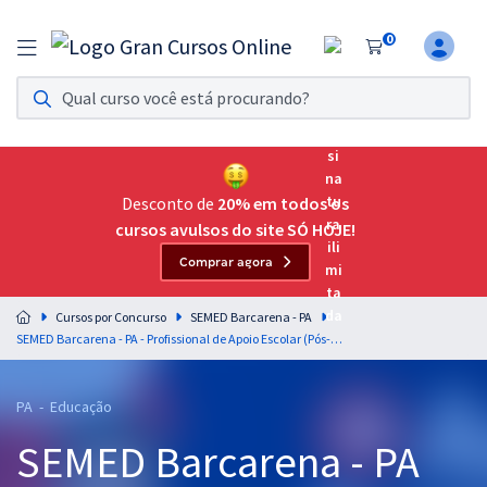
0
Assinatura Ilimitada 11
Acesso a todos os cursos. Teste grátis por 7 dias!
Assinatura OAB Até Passar
Acesso ilimitado a toda preparação para o Exame da
Desconto de
20% em todos os
Ordem, até você passar!
cursos avulsos do site SÓ HOJE!
Comprar agora
Residências Multiprofissionais
Preparação completa e intensiva para as principais
Cursos por Concurso
SEMED Barcarena - PA
residências em saúde do Brasil
SEMED Barcarena - PA - Profissional de Apoio Escolar (Pós-Edital)
Concursos
PA - Educação
Assinatura Ilimitada
SEMED Barcarena - PA
Cursos 20% OFF