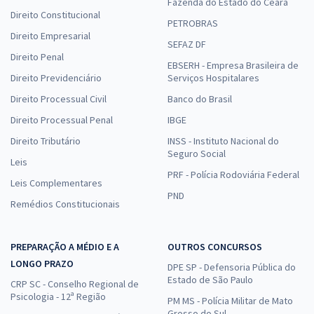
Fazenda do Estado do Ceará
Direito Constitucional
PETROBRAS
Direito Empresarial
SEFAZ DF
Direito Penal
EBSERH - Empresa Brasileira de
Direito Previdenciário
Serviços Hospitalares
Direito Processual Civil
Banco do Brasil
Direito Processual Penal
IBGE
Direito Tributário
INSS - Instituto Nacional do
Seguro Social
Leis
PRF - Polícia Rodoviária Federal
Leis Complementares
PND
Remédios Constitucionais
PREPARAÇÃO A MÉDIO E A
OUTROS CONCURSOS
LONGO PRAZO
DPE SP - Defensoria Pública do
Estado de São Paulo
CRP SC - Conselho Regional de
Psicologia - 12ª Região
PM MS - Polícia Militar de Mato
Grosso do Sul