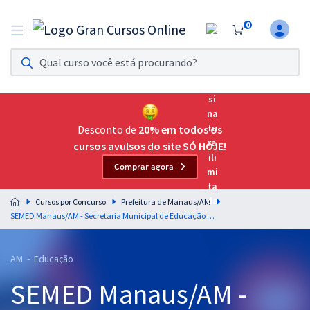
0
Assinatura Ilimitada 11
Acesso a todos os cursos. Teste grátis por 7 dias!
Assinatura OAB Até Passar
Acesso ilimitado a toda preparação para o Exame da
Desconto de
20% em todos os
Ordem, até você passar!
cursos avulsos do site SÓ HOJE!
Comprar agora
Residências Multiprofissionais
Preparação completa e intensiva para as principais
Cursos por Concurso
Prefeitura de Manaus/AM
residências em saúde do Brasil
SEMED Manaus/AM - Secretaria Municipal de Educação de Manaus/AM - Conhecimentos Específicos para o Cargo de Nutrição (Pós-Edital)
Concursos
AM - Educação
Assinatura Ilimitada
SEMED Manaus/AM -
Cursos 20% OFF