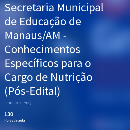
Secretaria Municipal
Pós
de Educação de
Graduação
Manaus/AM -
OAB
Conhecimentos
Mentorias
Específicos para o
Questões grátis
Conteúdo gratuito
Cargo de Nutrição
Blog
(Pós-Edital)
Aprovados
(CÓDIGO: 197905)
Atendimento
130
Horas de aula