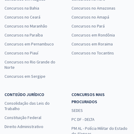
Concursos na Bahia
Concursos no Amazonas
Concursos no Ceará
Concursos no Amapá
Concursos no Maranhão
Concursos no Pará
Concursos na Paraíba
Concursos em Rondônia
Concursos em Pernambuco
Concursos em Roraima
Concursos no Piauí
Concursos no Tocantins
Concursos no Rio Grande do
Norte
Concursos em Sergipe
CONTEÚDO JURÍDICO
CONCURSOS MAIS
PROCURADOS
Consolidação das Leis do
Trabalho
SEDES
Constituição Federal
PC DF - DELTA
Direito Administrativo
PM AL - Polícia Militar do Estado
de Alagoas