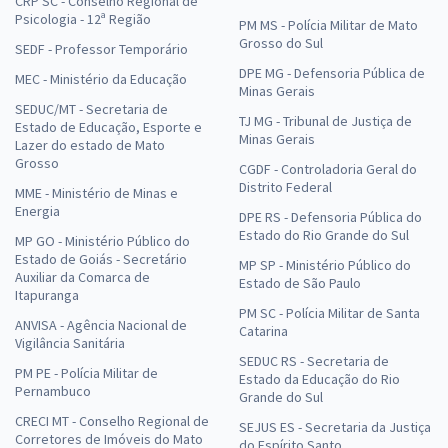
CRP SC - Conselho Regional de
Psicologia - 12ª Região
PM MS - Polícia Militar de Mato
Grosso do Sul
SEDF - Professor Temporário
DPE MG - Defensoria Pública de
MEC - Ministério da Educação
Minas Gerais
SEDUC/MT - Secretaria de
TJ MG - Tribunal de Justiça de
Estado de Educação, Esporte e
Minas Gerais
Lazer do estado de Mato
Grosso
CGDF - Controladoria Geral do
Distrito Federal
MME - Ministério de Minas e
Energia
DPE RS - Defensoria Pública do
Estado do Rio Grande do Sul
MP GO - Ministério Público do
Estado de Goiás - Secretário
MP SP - Ministério Público do
Auxiliar da Comarca de
Estado de São Paulo
Itapuranga
PM SC - Polícia Militar de Santa
ANVISA - Agência Nacional de
Catarina
Vigilância Sanitária
SEDUC RS - Secretaria de
PM PE - Polícia Militar de
Estado da Educação do Rio
Pernambuco
Grande do Sul
CRECI MT - Conselho Regional de
SEJUS ES - Secretaria da Justiça
Corretores de Imóveis do Mato
do Espírito Santo