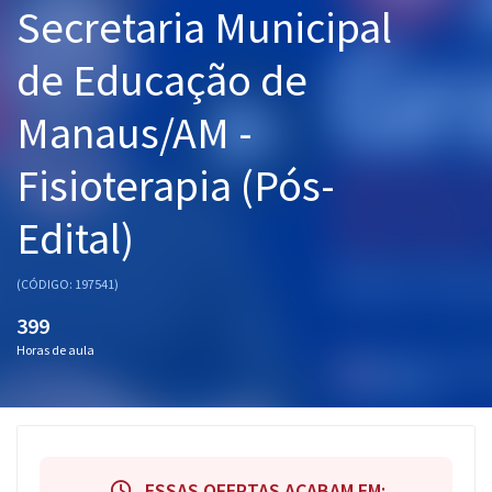
Secretaria Municipal
Pós
de Educação de
Graduação
Manaus/AM -
OAB
Fisioterapia (Pós-
Mentorias
Edital)
Questões grátis
Conteúdo gratuito
(CÓDIGO: 197541)
Blog
399
Horas de aula
Aprovados
Atendimento
ESSAS OFERTAS ACABAM EM: