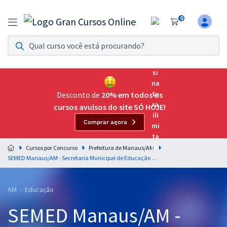
0
Assinatura Ilimitada 11
Acesso a todos os cursos. Teste grátis por 7 dias!
Assinatura OAB Até Passar
Acesso ilimitado a toda preparação para o Exame da
Desconto de
20% em todos os
Ordem, até você passar!
cursos avulsos do site SÓ HOJE!
Comprar agora
Residências Multiprofissionais
Preparação completa e intensiva para as principais
Cursos por Concurso
Prefeitura de Manaus/AM
residências em saúde do Brasil
SEMED Manaus/AM - Secretaria Municipal de Educação de Manaus/AM - Fisioterapia (Pós-Edital)
Concursos
AM - Educação
Assinatura Ilimitada
SEMED Manaus/AM -
Cursos 20% OFF