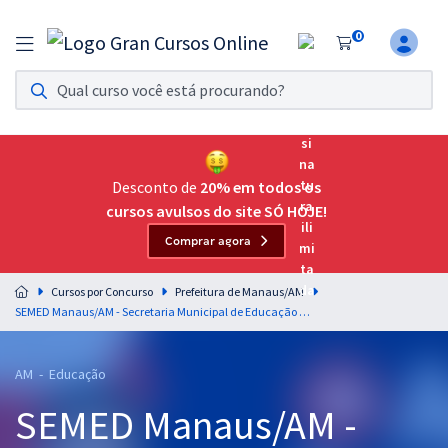
0
Assinatura Ilimitada 11
Acesso a todos os cursos. Teste grátis por 7 dias!
Assinatura OAB Até Passar
Acesso ilimitado a toda preparação para o Exame da
Desconto de
20% em todos os
Ordem, até você passar!
cursos avulsos do site SÓ HOJE!
Comprar agora
Residências Multiprofissionais
Preparação completa e intensiva para as principais
Cursos por Concurso
Prefeitura de Manaus/AM
residências em saúde do Brasil
SEMED Manaus/AM - Secretaria Municipal de Educação de Manaus/AM - Nutrição
Concursos
AM - Educação
Assinatura Ilimitada
SEMED Manaus/AM -
Cursos 20% OFF