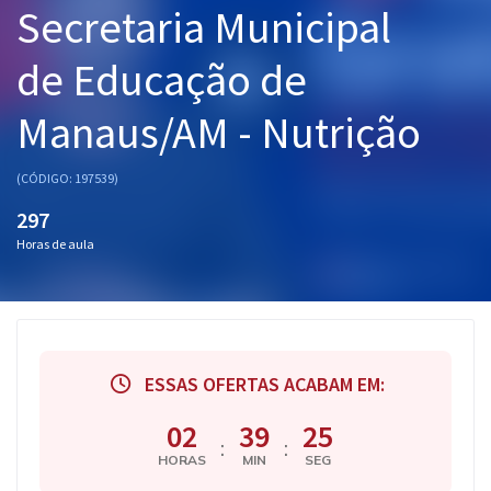
Secretaria Municipal
Pós
de Educação de
Graduação
Manaus/AM - Nutrição
OAB
Mentorias
(CÓDIGO: 197539)
297
Questões grátis
Horas de aula
Conteúdo gratuito
Blog
Aprovados
ESSAS OFERTAS ACABAM EM:
Atendimento
02
39
25
:
:
HORAS
MIN
SEG