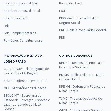
Direito Processual Civil
Banco do Brasil
Direito Processual Penal
IBGE
Direito Tributário
INSS - Instituto Nacional do
Seguro Social
Leis
PRF - Polícia Rodoviária Federal
Leis Complementares
PND
Remédios Constitucionais
PREPARAÇÃO A MÉDIO E A
OUTROS CONCURSOS
LONGO PRAZO
DPE SP - Defensoria Pública do
Estado de São Paulo
CRP SC - Conselho Regional de
Psicologia - 12ª Região
PM MS - Polícia Militar de Mato
Grosso do Sul
SEDF - Professor Temporário
DPE MG - Defensoria Pública de
MEC - Ministério da Educação
Minas Gerais
SEDUC/MT - Secretaria de
TJ MG - Tribunal de Justiça de
Estado de Educação, Esporte e
Minas Gerais
Lazer do estado de Mato
Grosso
CGDF - Controladoria Geral do