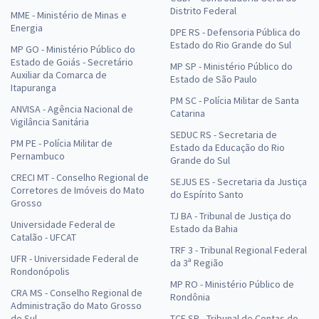
Distrito Federal
MME - Ministério de Minas e
Energia
DPE RS - Defensoria Pública do
Estado do Rio Grande do Sul
MP GO - Ministério Público do
Estado de Goiás - Secretário
MP SP - Ministério Público do
Auxiliar da Comarca de
Estado de São Paulo
Itapuranga
PM SC - Polícia Militar de Santa
ANVISA - Agência Nacional de
Catarina
Vigilância Sanitária
SEDUC RS - Secretaria de
PM PE - Polícia Militar de
Estado da Educação do Rio
Pernambuco
Grande do Sul
CRECI MT - Conselho Regional de
SEJUS ES - Secretaria da Justiça
Corretores de Imóveis do Mato
do Espírito Santo
Grosso
TJ BA - Tribunal de Justiça do
Universidade Federal de
Estado da Bahia
Catalão - UFCAT
TRF 3 - Tribunal Regional Federal
UFR - Universidade Federal de
da 3ª Região
Rondonópolis
MP RO - Ministério Público de
CRA MS - Conselho Regional de
Rondônia
Administração do Mato Grosso
do Sul
TCE SP - Tribunal de Contas do